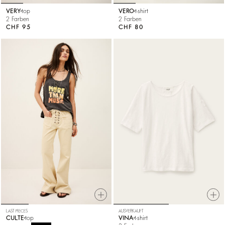
VERY
top
VERO
t-shirt
2 Farben
2 Farben
CHF 95
CHF 80
LAST PIECES
AUSVERKAUFT
CULTE
top
VINA
t-shirt