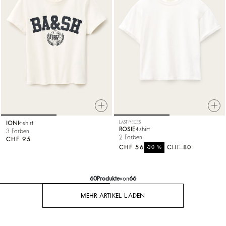
IONI
t-shirt
LAST PIECES
ROSIE
t-shirt
3 Farben
2 Farben
CHF 95
CHF 56
%
CHF 80
-30
60
Produkte
von
66
MEHR ARTIKEL LADEN