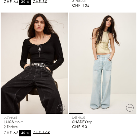
3 Farben
CHF 64
%
CHF 80
-20
CHF 105
LAST PIECES
LAST PIECES
LUISA
t-shirt
SHADEY
top
2 Farben
CHF 90
CHF 63
%
CHF 105
-40