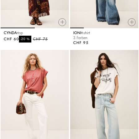
CYNDA
top
IONI
t-shirt
3 Farben
CHF 60
%
CHF 75
-20
CHF 95