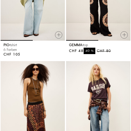
PIO
tshirt
GEMMA
top
6 Farben
CHF 48
%
CHF 80
-40
CHF 105