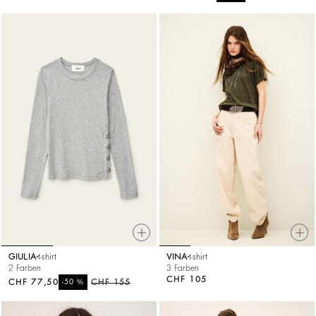
GIULIA
t-shirt
VINA
t-shirt
2 Farben
3 Farben
CHF 105
CHF 77,50
%
CHF 155
-50