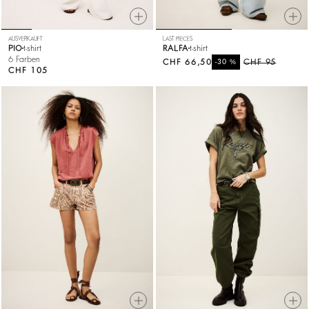
AUSVERKAUFT
LAST PIECES
PIO
t-shirt
RALFA
t-shirt
6 Farben
CHF 66,50
%
CHF 95
-30
CHF 105