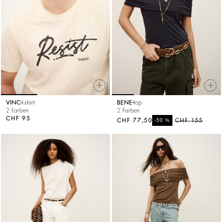
VINC
t-shirt
BENE
top
2 Farben
2 Farben
CHF 95
CHF 77,50
%
CHF 155
-50