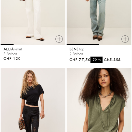
ALLIA
t-shirt
BENE
top
3 Farben
2 Farben
CHF 120
CHF 77,50
%
CHF 155
-50