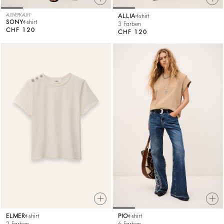
AUSVERKAUFT
ALLIA
t-shirt
SONY
t-shirt
3 Farben
CHF 120
CHF 120
ELMER
t-shirt
PIO
t-shirt
2 Farben
6 Farben