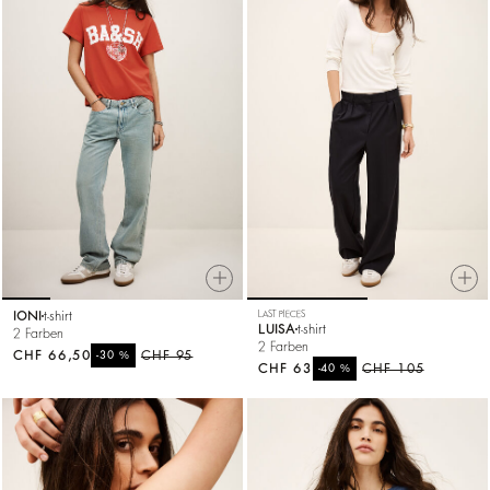
IONI
t-shirt
LAST PIECES
LUISA
t-shirt
2 Farben
2 Farben
CHF 66,50
%
CHF 95
-30
CHF 63
%
CHF 105
-40