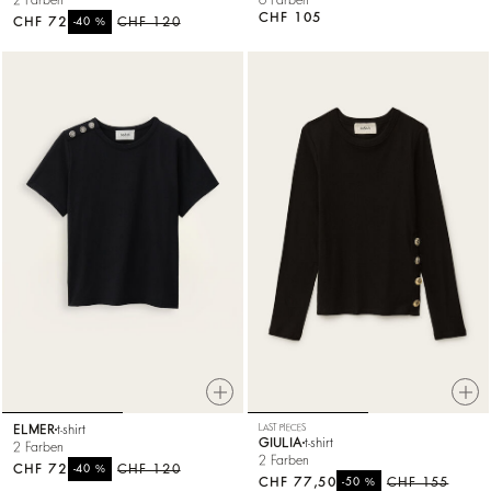
CHF 105
CHF 72
%
CHF 120
-40
ELMER
t-shirt
LAST PIECES
GIULIA
t-shirt
2 Farben
2 Farben
CHF 72
%
CHF 120
-40
CHF 77,50
%
CHF 155
-50