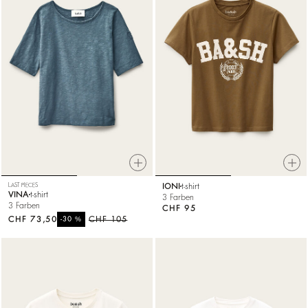
LAST PIECES
IONI
t-shirt
VINA
t-shirt
3 Farben
3 Farben
CHF 95
CHF 73,50
%
CHF 105
-30