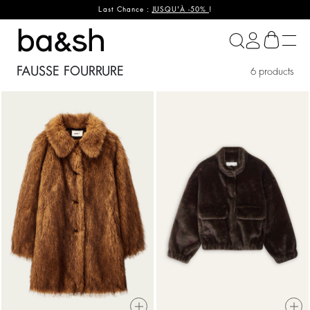
Last Chance :
JUSQU'À -50%
!
ba&sh
FAUSSE FOURRURE
6 products