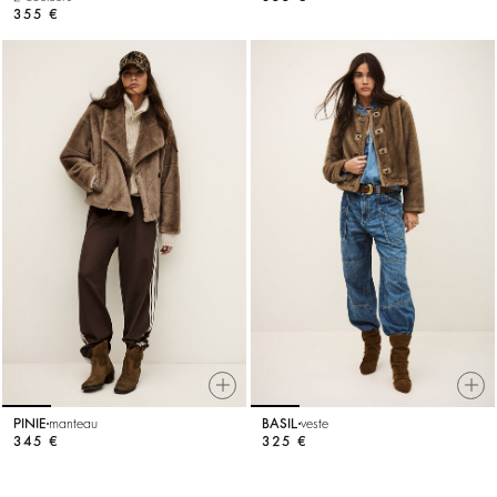
355 €
PINIE
manteau
BASIL
veste
345 €
325 €