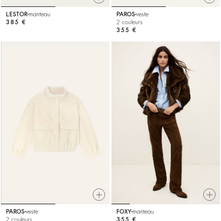
LESTOR
manteau
PAROS
veste
385 €
2 couleurs
355 €
PAROS
veste
FOXY
manteau
2 couleurs
355 €