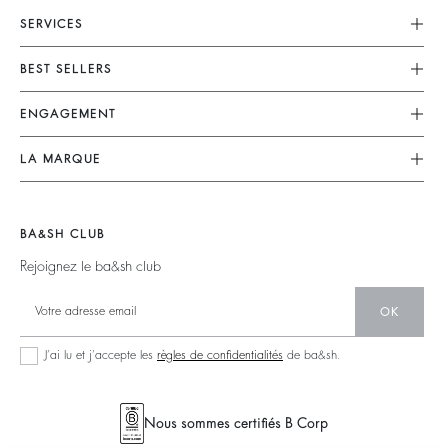
SERVICES
Service Client
BEST SELLERS
FAQ
Robes
ENGAGEMENT
Retouches & Réparations
Combinaisons
Retours & Remboursements
Nos Engagements
LA MARQUE
Tops & Chemises
CGV
Planète
Nous Rejoindre
Vestes & Manteaux
Mentions Légales
Matières
Barbara & Sharon
Pulls & Cardigans
BA&SH CLUB
accessibilité
Partenaires
125 Et Après
Dos Nus
Rejoignez le ba&sh club
Circularité
Nouvelle Collection
Denim
Communauté
OK
Nos Boutiques
Robes Longues
Collection Responsable
J’ai lu et j’accepte les
règles de confidentialités
de ba&sh.
Seconde Main
Nous sommes certifiés B Corp