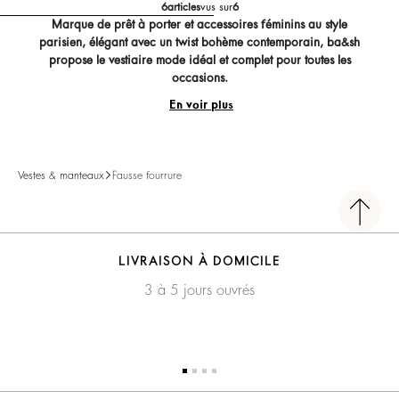
6
articles
vus sur
6
Marque de prêt à porter et accessoires féminins au style
parisien, élégant avec un twist bohème contemporain, ba&sh
propose le vestiaire mode idéal et complet pour toutes les
occasions.
En voir plus
Vestes & manteaux
Fausse fourrure
LIVRAISON À DOMICILE
3 à 5 jours ouvrés