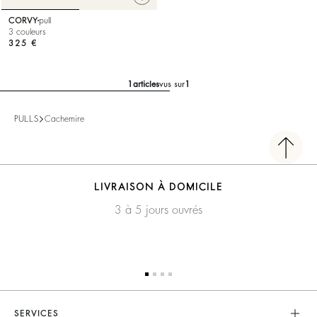
CORVY
pull
3 couleurs
325 €
1
articles
vus sur
1
PULLS
Cachemire
LIVRAISON À DOMICILE
3 à 5 jours ouvrés
SERVICES