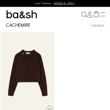
Last Chance :
JUSQU'À -50%
!
ba&sh
CACHEMIRE
1 product