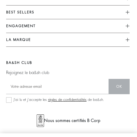
Service Client
BEST SELLERS
FAQ
Robes
ENGAGEMENT
Retouches & Réparations
Combinaisons
Retours & Remboursements
Nos Engagements
LA MARQUE
Tops & Chemises
CGV
Planète
Nous Rejoindre
Vestes & Manteaux
Mentions Légales
Matières
Barbara & Sharon
Pulls & Cardigans
BA&SH CLUB
accessibilité
Partenaires
125 Et Après
Dos Nus
Rejoignez le ba&sh club
Circularité
Nouvelle Collection
Denim
Communauté
OK
Nos Boutiques
Robes Longues
Collection Responsable
J’ai lu et j’accepte les
règles de confidentialités
de ba&sh.
Seconde Main
Nous sommes certifiés B Corp