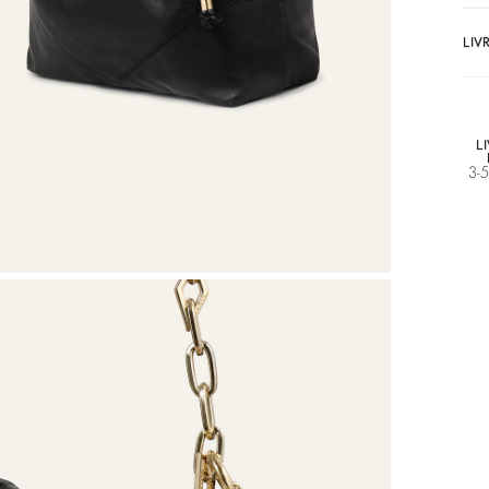
LIV
L
3-5