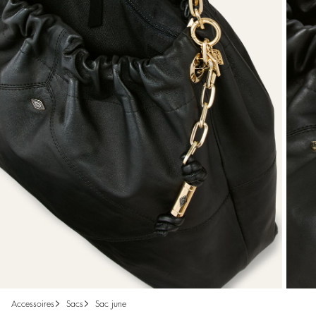
accessoires
sacs
sac june