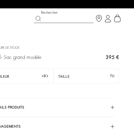
Rechercher
URE DE STOCK
E
sac grand modèle
395 €
+8
TU
LEUR
TAILLE
AILS PRODUITS
T CHANCE
OUCHE BÉE X BA&SH
CHAUSSURES
COLLECTION CÉRÉMONIE
p now
écouvrir
Découvrir
Découvrir
GAGEMENTS