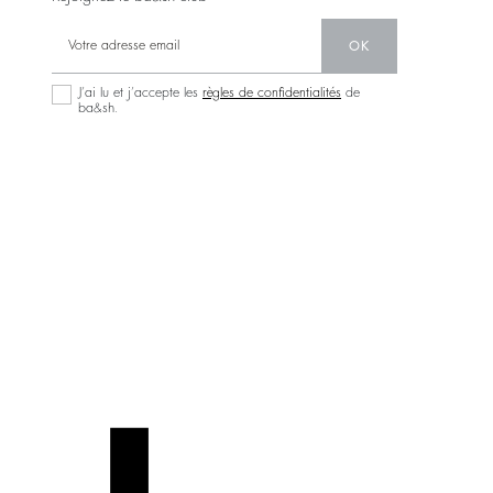
OK
J’ai lu et j’accepte les
règles de confidentialités
de
ba&sh.