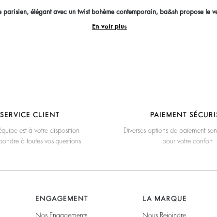
e parisien, élégant avec un twist bohème contemporain, ba&sh propose le ve
En voir plus
SERVICE CLIENT
PAIEMENT SÉCURI
quipe est à votre disposition
Diverses options de paiement son
pondre à toutes vos questions
pour votre confort
ENGAGEMENT
LA MARQUE
Nos Engagements
Nous Rejoindre