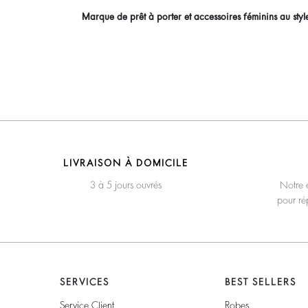
Marque de prêt à porter et accessoires féminins au styl
LIVRAISON À DOMICILE
3 à 5 jours ouvrés
Notre é
pour ré
SERVICES
BEST SELLERS
Service Client
Robes