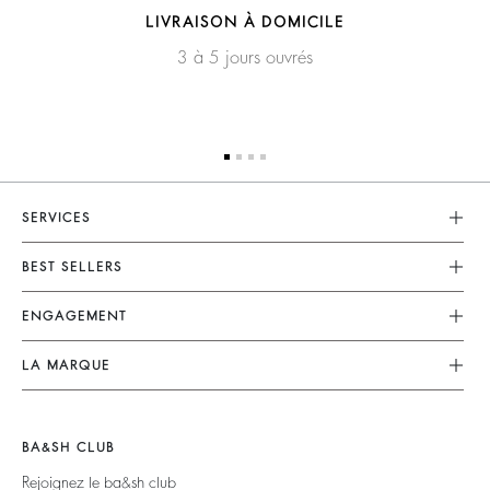
LIVRAISON À DOMICILE
3 à 5 jours ouvrés
SERVICES
Service Client
BEST SELLERS
FAQ
Robes
ENGAGEMENT
Retouches & Réparations
Combinaisons
Retours & Remboursements
Nos Engagements
LA MARQUE
Tops & Chemises
CGV
Planète
Nous Rejoindre
Vestes & Manteaux
Mentions Légales
Matières
Barbara & Sharon
Pulls & Cardigans
BA&SH CLUB
accessibilité
Partenaires
125 Et Après
Dos Nus
Rejoignez le ba&sh club