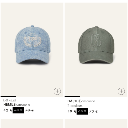
LAST PIECES
HALYCE
casquette
HEMILE
casquette
2 couleurs
42 €
%
70 €
-40
49 €
%
70 €
-30