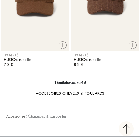
NOUVEAUTÉ
NOUVEAUTÉ
HUGO
casquette
HUGO
casquette
70 €
85 €
16
articles
vus sur
16
ACCESSOIRES CHEVEUX & FOULARDS
Accessoires
Chapeaux & casquettes