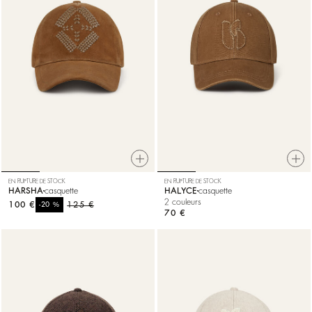
EN RUPTURE DE STOCK
EN RUPTURE DE STOCK
HARSHA
casquette
HALYCE
casquette
2 couleurs
100 €
%
125 €
-20
70 €