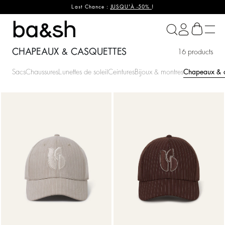
Last Chance :
JUSQU'À -50%
!
ba&sh
CHAPEAUX & CASQUETTES
16 products
Sacs
Chaussures
Lunettes de soleil
Ceintures
Bijoux & montres
Chapeaux & c