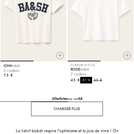
IONI
t-shirt
EN RUPTURE DE STOCK
ROSIE
t-shirt
3 couleurs
2 couleurs
75 €
45 €
%
65 €
-31
60
articles
vus sur
64
CHARGER PLUS
Le t-shirt ba&sh respire l'optimisme et la joie de vivre ! On