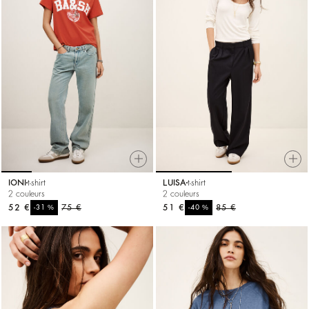
IONI
t-shirt
LUISA
t-shirt
2 couleurs
2 couleurs
52 €
%
75 €
51 €
%
85 €
-31
-40