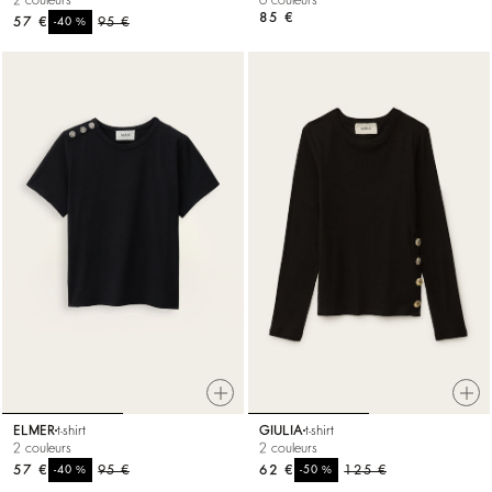
85 €
57 €
%
95 €
-40
ELMER
t-shirt
GIULIA
t-shirt
2 couleurs
2 couleurs
57 €
%
95 €
62 €
%
125 €
-40
-50