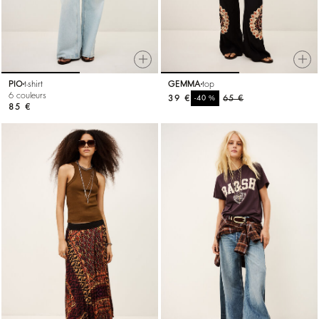
PIO
t-shirt
GEMMA
top
6 couleurs
39 €
%
65 €
-40
85 €