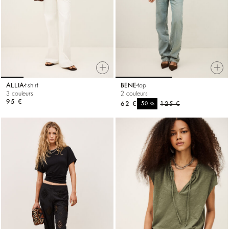
ALLIA
t-shirt
BENE
top
3 couleurs
2 couleurs
95 €
62 €
%
125 €
-50