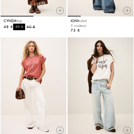
CYNDA
top
IONI
t-shirt
3 couleurs
48 €
%
60 €
-20
75 €