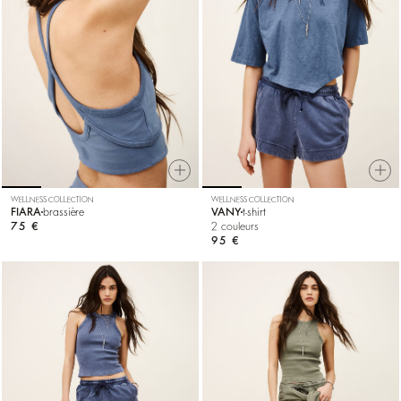
WELLNESS COLLECTION
WELLNESS COLLECTION
FIARA
brassière
VANY
t-shirt
75 €
2 couleurs
95 €