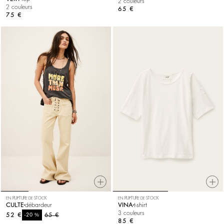
2 couleurs
2 couleurs
65 €
75 €
EN RUPTURE DE STOCK
EN RUPTURE DE STOCK
CULTE
débardeur
VINA
t-shirt
3 couleurs
52 €
%
65 €
-20
85 €