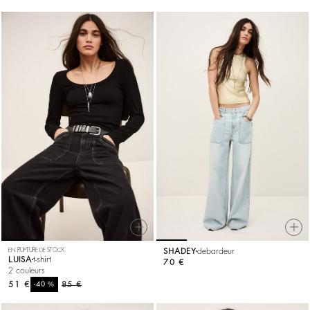
EN RUPTURE DE STOCK
SHADEY
debardeur
LUISA
t-shirt
70 €
2 couleurs
51 €
%
85 €
-40