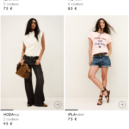
2 couleurs
6 couleurs
75 €
85 €
HODA
top
IPLA
t-shirt
2 couleurs
75 €
95 €