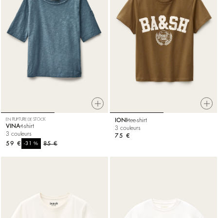
EN RUPTURE DE STOCK
IONI
tee-shirt
VINA
t-shirt
3 couleurs
3 couleurs
75 €
59 €
%
85 €
-31