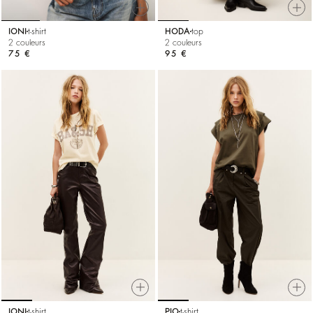
IONI
t-shirt
HODA
top
2 couleurs
2 couleurs
75 €
95 €
IONI
t-shirt
PIO
t-shirt