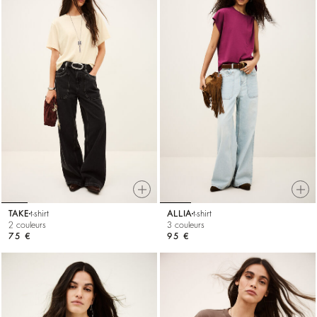
TAKE
t-shirt
ALLIA
t-shirt
2 couleurs
3 couleurs
75 €
95 €