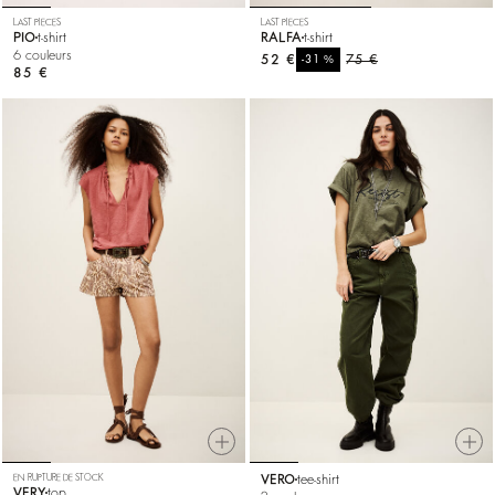
LAST PIECES
LAST PIECES
PIO
t-shirt
RALFA
t-shirt
6 couleurs
52 €
%
75 €
-31
85 €
EN RUPTURE DE STOCK
VERO
tee-shirt
VERY
top