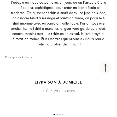
l'adopte en mode casual, avec un jean, ou on l'associe à une
pièce plus sophistiquée, pour créer un look décalé et
moderne. On glisse son t-shirt à motif dans une jupe en suède,
on associe t-shirt à message et pantalon fluide, on porte le t-
shirt imprimé avec un pantalon taille haute. Parfait sous une
surchemise, le t-shirt à manches longues vous garde au chaud.
Incontournables aussi : le t-shirt en lin estival, le t-shirt rayé ou
à motif animalier. Et les mantras qui ornent les t-shirts ba&sh
invitent à profiter de l'instant !
Prêt-à-porter
T-shirts
LIVRAISON À DOMICILE
3 à 5 jours ouvrés