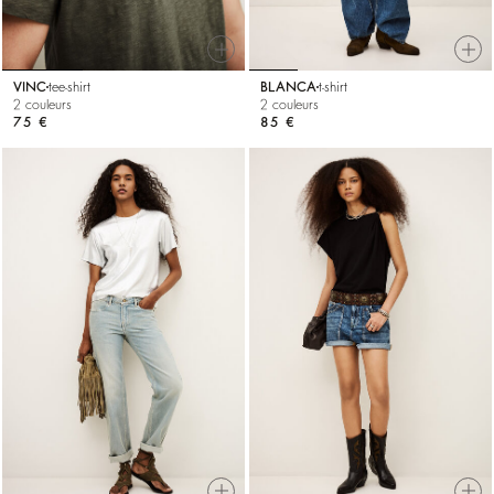
VINC
tee-shirt
BLANCA
t-shirt
2 couleurs
2 couleurs
75 €
85 €