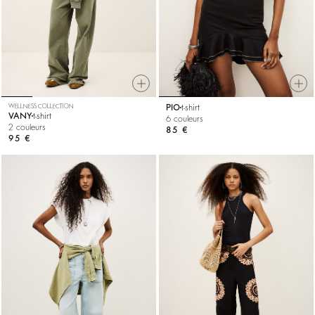
WELLNESS COLLECTION
PIO
t-shirt
VANY
t-shirt
6 couleurs
2 couleurs
85 €
95 €