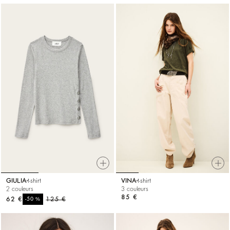
GIULIA
t-shirt
VINA
t-shirt
2 couleurs
3 couleurs
85 €
62 €
%
125 €
-50