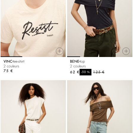
VINC
tee-shirt
BENE
top
2 couleurs
2 couleurs
75 €
62 €
%
125 €
-50