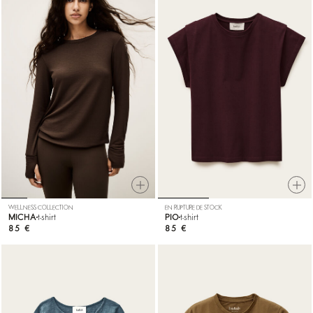
WELLNESS COLLECTION
EN RUPTURE DE STOCK
MICHA
t-shirt
PIO
t-shirt
85 €
85 €