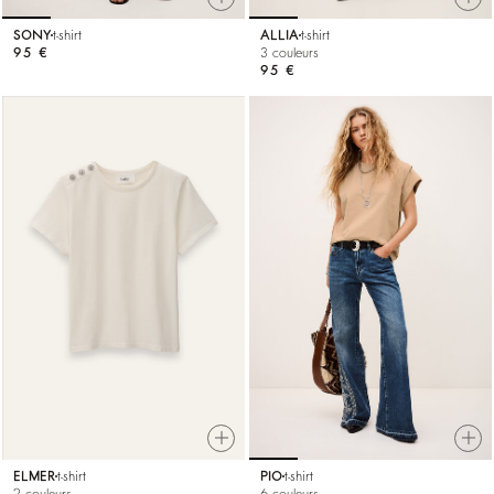
SONY
t-shirt
ALLIA
t-shirt
95 €
3 couleurs
95 €
ELMER
t-shirt
PIO
t-shirt
2 couleurs
6 couleurs