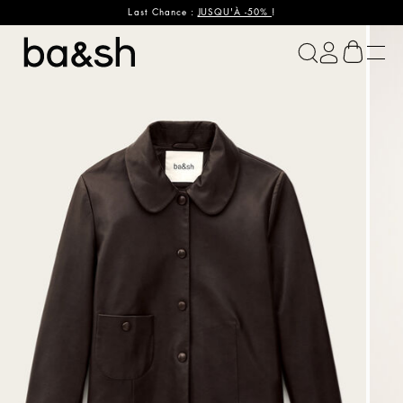
Last Chance :
JUSQU'À -50%
!
ba&sh