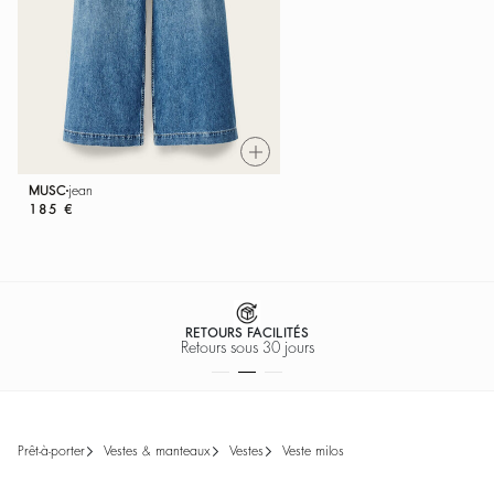
MUSC
jean
185 €
RETOURS FACILITÉS
Retours sous 30 jours
prêt-à-porter
vestes & manteaux
vestes
veste milos