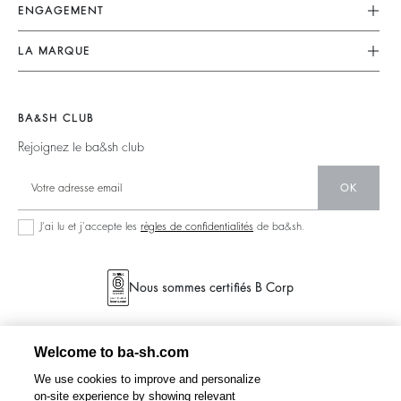
Robes
ENGAGEMENT
Retouches & Réparations
Combinaisons
Retours & Remboursements
Nos Engagements
LA MARQUE
Tops & Chemises
CGV
Planète
Nous Rejoindre
Vestes & Manteaux
Mentions Légales
Matières
Barbara & Sharon
Pulls & Cardigans
BA&SH CLUB
accessibilité
Partenaires
125 Et Après
Dos Nus
Rejoignez le ba&sh club
Circularité
Nouvelle Collection
Denim
Communauté
OK
Nos Boutiques
Robes Longues
Collection Responsable
J’ai lu et j’accepte les
règles de confidentialités
de ba&sh.
Seconde Main
Nous sommes certifiés B Corp
Welcome to ba-sh.com
We use cookies to improve and personalize
on-site experience by showing relevant