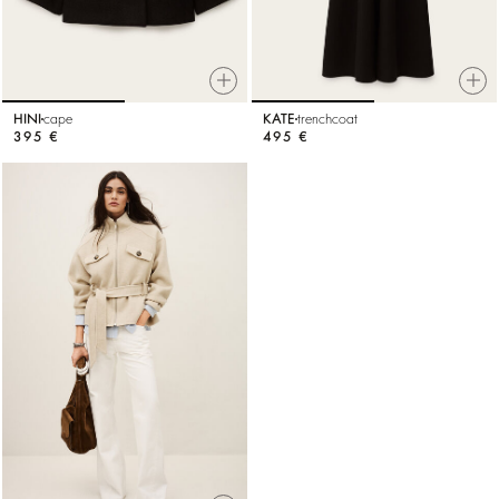
HINI
cape
KATE
trenchcoat
395 €
495 €