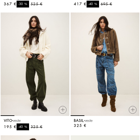
367 €
%
525 €
417 €
%
695 €
-30
-40
VITO
veste
BASIL
veste
325 €
195 €
%
325 €
-40