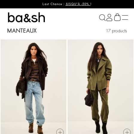
Last Chance :
JUSQU'À -50%
!
ba&sh
MANTEAUX
17 products