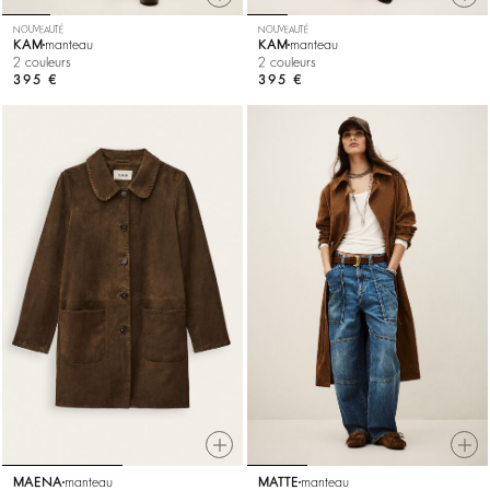
NOUVEAUTÉ
NOUVEAUTÉ
KAM
manteau
KAM
manteau
2 couleurs
2 couleurs
395 €
395 €
MAENA
manteau
MATTE
manteau