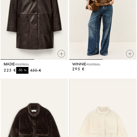
MADIE
manteau
WINNIE
manteau
295 €
225 €
%
450 €
-50