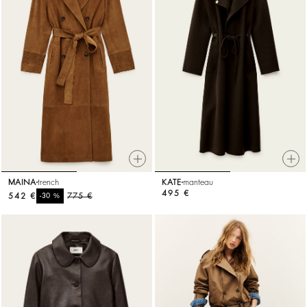
MAINA
trench
KATE
manteau
495 €
542 €
%
775 €
-30