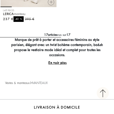
LAST PIECES
LERICA
manteau
237 €
%
395 €
-40
17
articles
vus sur
17
Marque de prêt à porter et accessoires féminins au style
parisien, élégant avec un twist bohème contemporain, ba&sh
propose le vestiaire mode idéal et complet pour toutes les
occasions.
En voir plus
Vestes & manteaux
MANTEAUX
LIVRAISON À DOMICILE