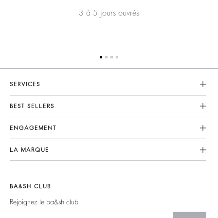
3 à 5 jours ouvrés
SERVICES
Service Client
BEST SELLERS
FAQ
Robes
ENGAGEMENT
Retouches & Réparations
Combinaisons
Retours & Remboursements
Nos Engagements
LA MARQUE
Tops & Chemises
CGV
Planète
Nous Rejoindre
Vestes & Manteaux
Mentions Légales
Matières
Barbara & Sharon
Pulls & Cardigans
BA&SH CLUB
accessibilité
Partenaires
125 Et Après
Dos Nus
Rejoignez le ba&sh club
Circularité
Nouvelle Collection
Denim