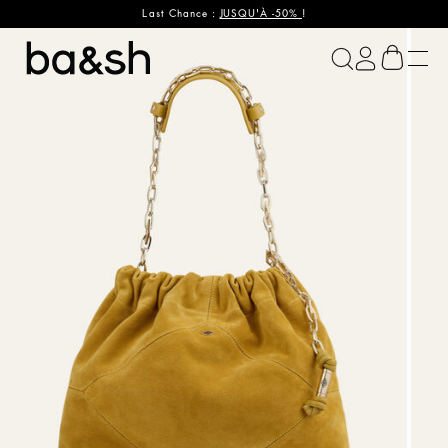
Last Chance :
JUSQU'À -50%
!
ba&sh