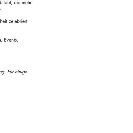
ildet, die mehr
t.
eit zelebriert
, Events,
ag. Für einige