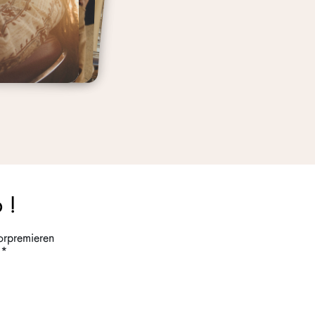
 !
orpremieren
!*