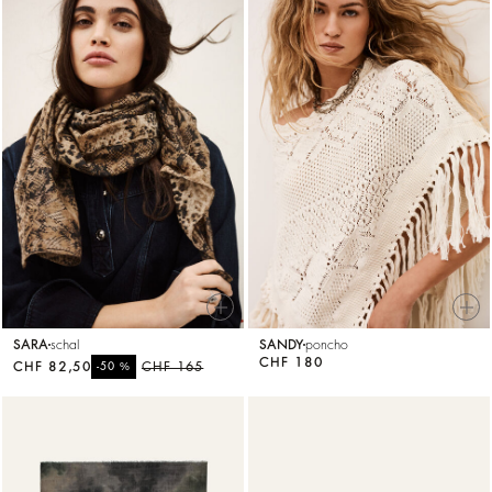
SARA
schal
SANDY
poncho
CHF 180
CHF 82,50
%
CHF 165
-50