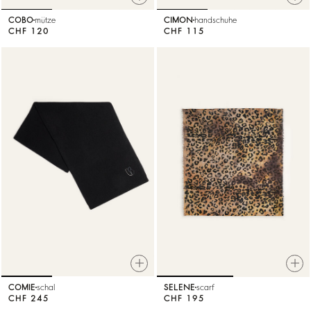
COBO
mütze
CIMON
handschuhe
CHF 120
CHF 115
COMIE
schal
SELENE
scarf
CHF 245
CHF 195