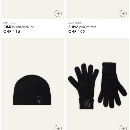
LAST PIECES
AUSVERKAUFT
CIMON
handschuhe
SHIVA
pulswärmer
CHF 115
CHF 105