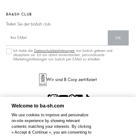
Jeans
Filialfinder
Maxikleid
BA&SH CLUB
Treten Sie der ba&sh club
OK
Ich habe die
Datenschutzbestimmungen
von ba&sh gelesen und
akzeptiere sie. Ich bin damit einverstanden, personalisierte
Marketingmitteilungen von ba&sh per E-Mail zu erhalten.
Wir sind B Corp zertifiziert
Welcome to ba-sh.com
We use cookies to improve and personalize
on-site experience by showing relevant
contents matching your interests. By clicking
« Accept & Continue », you are consenting to