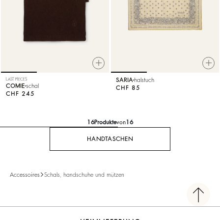
LAST PIECES
SARIA
halstuch
COMIE
schal
CHF 85
CHF 245
16
Produkte
von
16
HANDTASCHEN
Accessoires
Schals, handschuhe und mützen