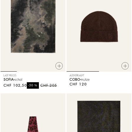
LAST PIECES
AUSVERKAUFT
SOFIA
schal
COBO
mütze
CHF 120
CHF 102,50
%
CHF 205
-50