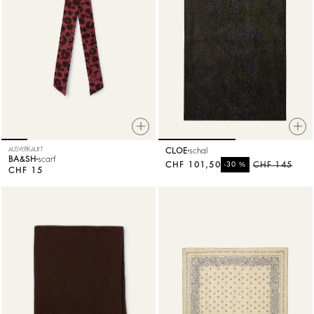
AUSVERKAUFT
CLOE
schal
BA&SH
scarf
CHF 101,50
%
CHF 145
-30
CHF 15