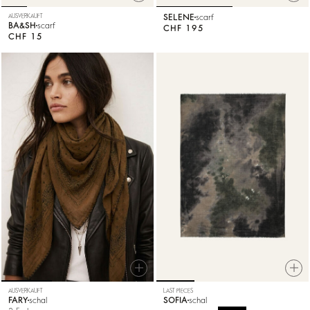
AUSVERKAUFT
SELENE
scarf
BA&SH
scarf
CHF 195
CHF 15
AUSVERKAUFT
LAST PIECES
FARY
schal
SOFIA
schal