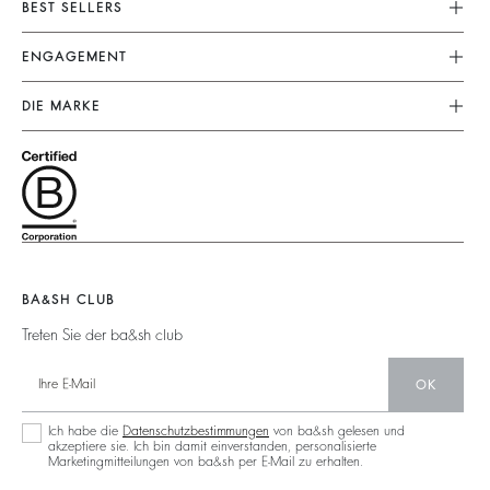
BEST SELLERS
FAQ
Kleider
ENGAGEMENT
Rücksendungen
Jumpsuits
Nachhaltige Sammlung
Grössentabelle
DIE MARKE
Tops & Hemden
Our Actions
Nutzungsbedingungen
Schließe Dich Dem Abenteuer An
Jacken & Mäntel
Partners
Rechtliche Hinweise
Barbara & Sharon
Pullover & Strickjacken
Circularity
Accessibility
125 Et Après
Rückenfrei
Operations
Neue Kollektion
Jeans
Filialfinder
Maxikleid
BA&SH CLUB
Treten Sie der ba&sh club
OK
Ich habe die
Datenschutzbestimmungen
von ba&sh gelesen und
akzeptiere sie. Ich bin damit einverstanden, personalisierte
Marketingmitteilungen von ba&sh per E-Mail zu erhalten.