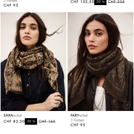
3 Farben
CHF 102,50
%
CHF 205
-50
CHF 95
SARA
schal
FARY
schal
3 Farben
CHF 82,50
%
CHF 165
-50
CHF 95