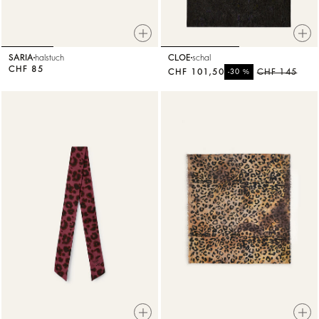
SARIA
halstuch
CLOE
schal
CHF 85
CHF 101,50
%
CHF 145
-30