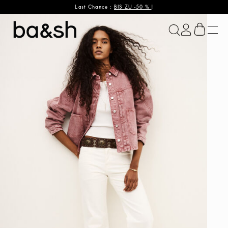
Last Chance :
BIS ZU -50 %
!
ba&sh