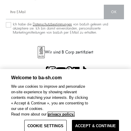
OK
Ich habe die
Datenschutzbestimmungen
von ba&sh gelesen und
akzeptiere sie. Ich bin damit einverstanden, personalisierte
Marketingmitteilungen von ba&sh per E-Mail zu erhalten.
Wir sind B Corp zertifiziert
Welcome to ba-sh.com
We use cookies to improve and personalize
on-site experience by showing relevant
contents matching your interests. By clicking
« Accept & Continue », you are consenting to
our use of cookies.
RUNO
denimjacke
CHF 305
CHF 244
Read more about our
privacy policy.
%
-20
COOKIE SETTINGS
ERSCHÖPFT. MICH BENACHRICHTIGEN.
ACCEPT & CONTINUE
BEDINGUNGEN UND
DATENSCHUTZBESTIMMUNGEN
SITEMAP
SWITZERLAND
KONDITIONEN