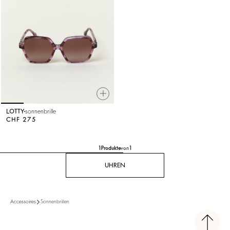
LOTTY
sonnenbrille
CHF 275
1
Produkte
von
1
UHREN
Sonnenbrillen
Accessoires