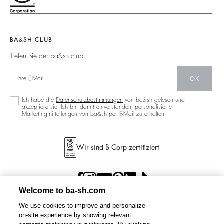
125 Et Après
Rückenfrei
Operations
Neue Kollektion
Jeans
Filialfinder
Maxikleid
BA&SH CLUB
Treten Sie der ba&sh club
OK
Ich habe die
Datenschutzbestimmungen
von ba&sh gelesen und
akzeptiere sie. Ich bin damit einverstanden, personalisierte
Marketingmitteilungen von ba&sh per E-Mail zu erhalten.
Wir sind B Corp zertifiziert
Welcome to ba-sh.com
We use cookies to improve and personalize
on-site experience by showing relevant