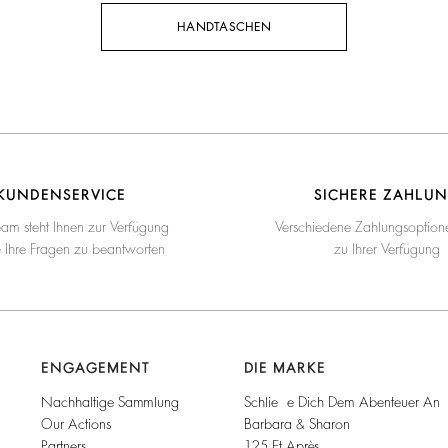
HANDTASCHEN
KUNDENSERVICE
SICHERE ZAHLU
eam steht Ihnen zur Verfügung
Verschiedene Zahlungsoption
e Ihre Fragen zu beantworten
zu Ihrer Verfügung
ENGAGEMENT
DIE MARKE
Nachhaltige Sammlung
Schließe Dich Dem Abenteuer An
Our Actions
Barbara & Sharon
Partners
125 Et Après