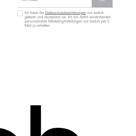
Ich habe die
Datenschutzbestimmungen
von ba&sh
gelesen und akzeptiere sie. Ich bin damit einverstanden,
personalisierte Marketingmitteilungen von ba&sh per E-
Mail zu erhalten.