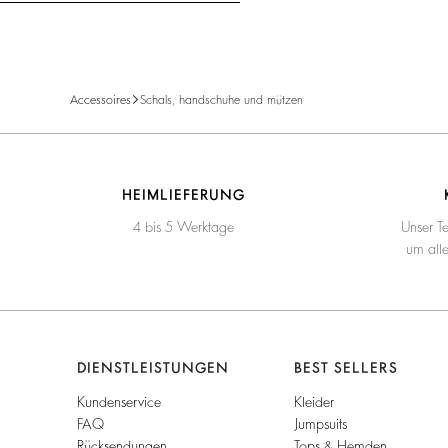
Accessoires
Schals, handschuhe und mützen
HEIMLIEFERUNG
4 bis 5 Werktage
Unser T
um all
DIENSTLEISTUNGEN
BEST SELLERS
Kundenservice
Kleider
FAQ
Jumpsuits
Rücksendungen
Tops & Hemden