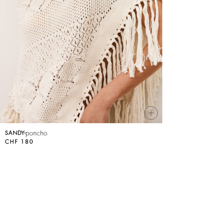
ALLES ANZEIGEN
Sweatshirts
JUMPSUITS
poncho
SANDY
CHF 180