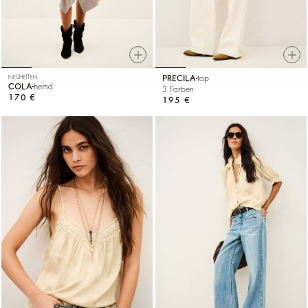
NEUHEITEN
PRECILA
top
COLA
hemd
3 Farben
170 €
195 €