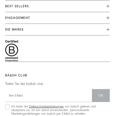
Kundenservice
BEST SELLERS
FAQ
Kleider
ENGAGEMENT
Rücksendungen
Jumpsuits
Unsere Versprechen
Grössentabelle
DIE MARKE
Tops & Hemden
Nachhaltige Kollektionen
Nutzungsbedingungen
Schließe Dich Dem Abenteuer An
Jacken & Mäntel
Unsere Materialien
Rechtliche Hinweise
Barbara & Sharon
Pullover & Strickjacken
Partner
Accessibility
125 Et Après
Rückenfrei
Nachhaltigkeit
Neue Kollektion
Jeans
Aktionen
Filialfinder
Maxikleid
BA&SH CLUB
Treten Sie der ba&sh club
OK
Ich habe die
Datenschutzbestimmungen
von ba&sh gelesen und
akzeptiere sie. Ich bin damit einverstanden, personalisierte
Marketingmitteilungen von ba&sh per E-Mail zu erhalten.