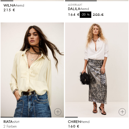
WILNA
hemd
AUSVERKAUFT
DALILA
hemd
215 €
164 €
%
205 €
-20
RIATA
shirt
CHIREN
hemd
2 Farben
160 €