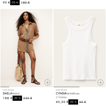
90 €
%
180 €
-50
LOW STOCK
LOW STOCK
DAELA
hemd
CYNDIA
ärmelloses
2 Farben
188 €
%
235 €
-20
45,50 €
%
65 €
-30