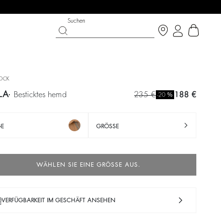
Suchen
OCK
LA
besticktes hemd
235 €
188 €
%
-20
GE
GRÖSSE
WÄHLEN SIE EINE GRÖSSE AUS.
LAST CHANCE
SCHUHE
PARTYWEAR-KOLLEKTION
Entdecken
Entdecken
Entdecken
VERFÜGBARKEIT IM GESCHÄFT ANSEHEN