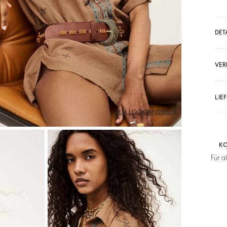
DET
VER
LIE
DEN LOOK ANSEHEN
KO
Für a