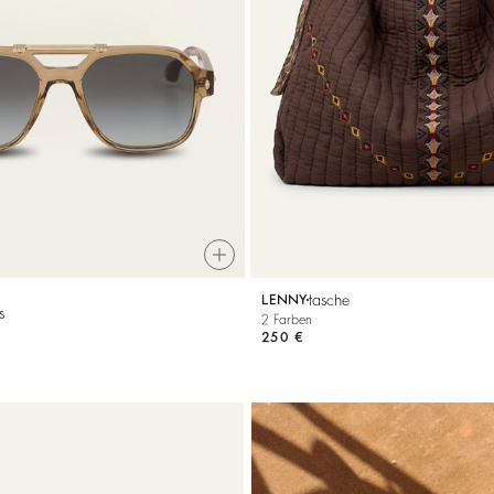
tasche
LENNY
s
2 Farben
250 €