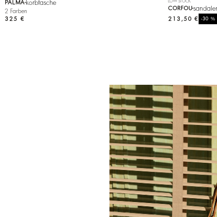
korbtasche
LOW STOCK
PALMA
sandale
CORFOU
2 Farben
325 €
213,50 €
%
-30