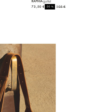
gurtel
RAPHIA
73,50 €
%
105 €
-30