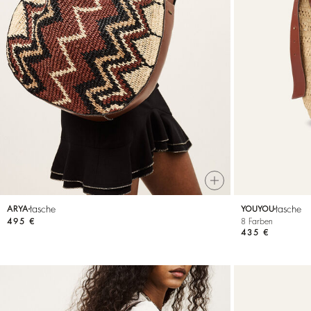
tasche
tasche
ARYA
YOUYOU
495 €
8 Farben
435 €