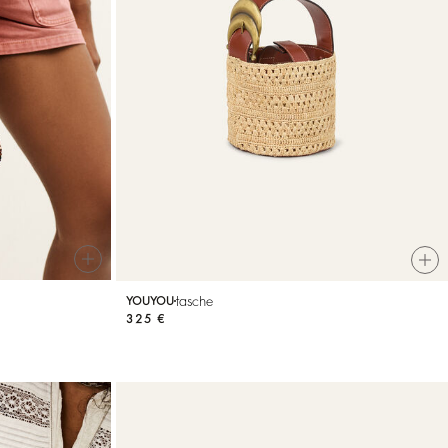
tasche
YOUYOU
325 €