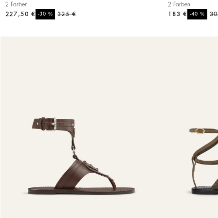
2 Farben
2 Farben
227,50 €
%
325 €
183 €
%
30
-30
-40