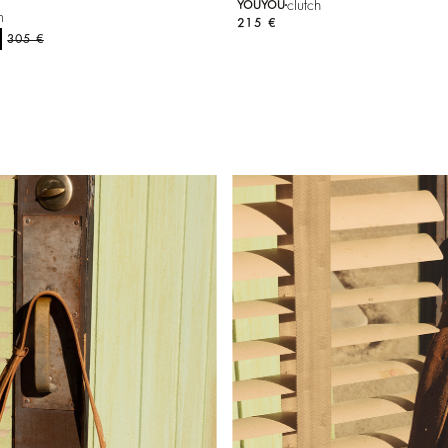
clutch
YOUYOU
n
215 €
305 €