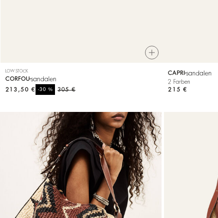
LOW STOCK
sandalen
CAPRI
sandalen
CORFOU
2 Farben
213,50 €
%
305 €
215 €
-30