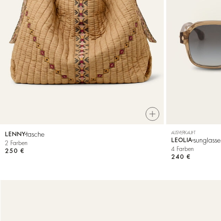
ALLES ANZEIGEN
Sweatshirts
Jumpsuits
tasche
AUSVERKAUFT
LENNY
sunglasse
LEOLIA
2 Farben
4 Farben
250 €
240 €