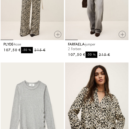
PLYDE
hose
FARFAELA
jumper
2 Farben
107,50 €
%
215 €
-50
107,50 €
%
215 €
-50