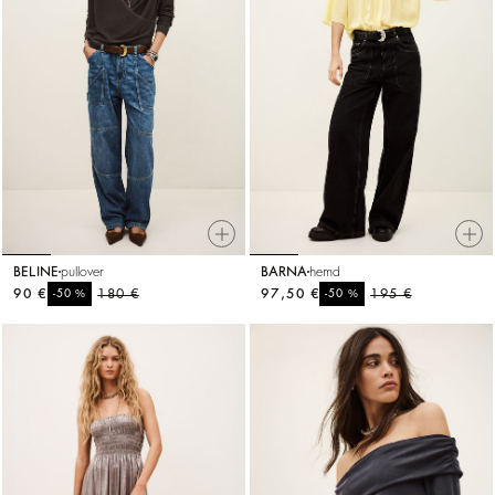
BELINE
pullover
BARNA
hemd
90 €
%
180 €
97,50 €
%
195 €
-50
-50