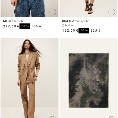
MORFEO
jacke
BIANCA
strickjacke
2 Farben
217,50 €
%
435 €
-50
162,50 €
%
325 €
-50