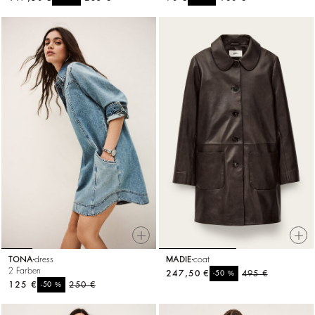
TONA
dress
MADIE
coat
2 Farben
247,50 €
%
495 €
-50
125 €
%
250 €
-50