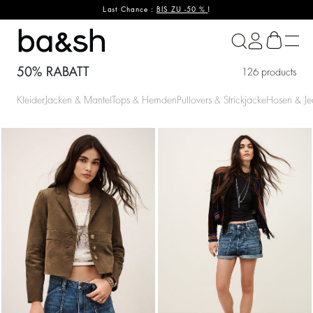
Last Chance :
BIS ZU -50 %
!
ba&sh
50% RABATT
126 products
Kleider
Jacken & Mantel
Tops & Hemden
Pullovers & Strickjacke
Hosen & Je