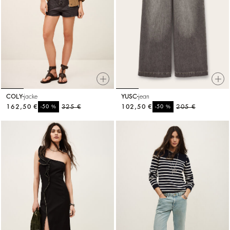
COLY
jacke
YUSC
jean
162,50 €
%
325 €
102,50 €
%
205 €
-50
-50