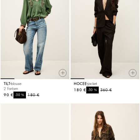
TILT
blouse
HOCEE
jacket
2 Farben
180 €
%
360 €
-50
90 €
%
180 €
-50