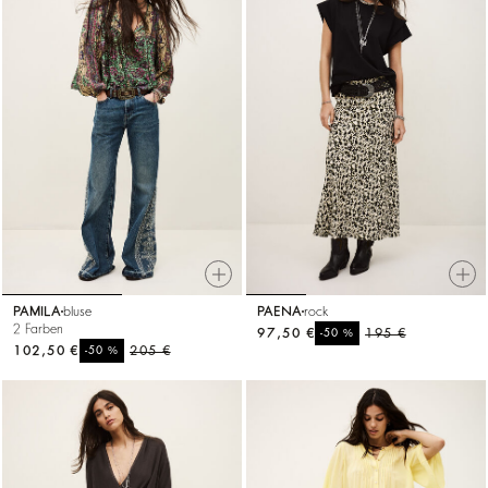
PAMILA
bluse
PAENA
rock
2 Farben
97,50 €
%
195 €
-50
102,50 €
%
205 €
-50