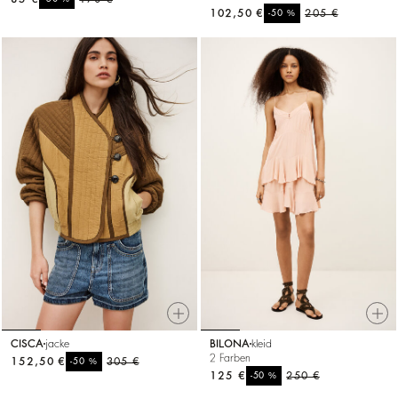
102,50 €
%
205 €
-50
CISCA
jacke
BILONA
kleid
2 Farben
152,50 €
%
305 €
-50
125 €
%
250 €
-50