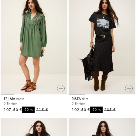
TELMA
dress
RISTA
skirt
2 Farben
2 Farben
107,50 €
%
215 €
102,50 €
%
205 €
-50
-50