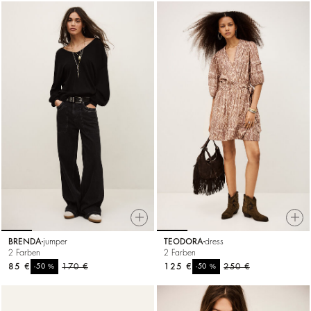
BRENDA
jumper
TEODORA
dress
2 Farben
2 Farben
85 €
%
170 €
125 €
%
250 €
-50
-50