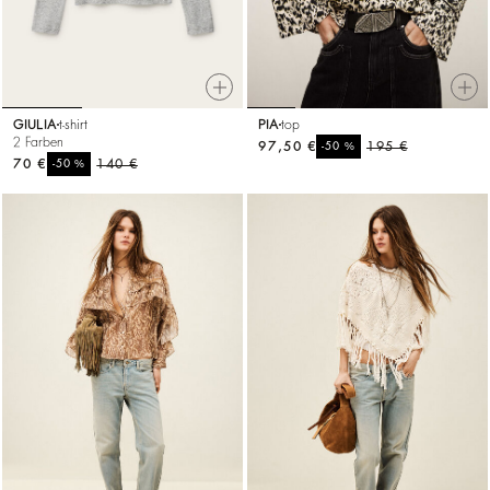
GIULIA
t-shirt
PIA
top
2 Farben
97,50 €
%
195 €
-50
70 €
%
140 €
-50