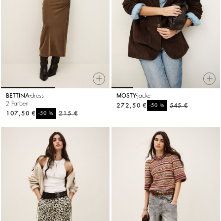
BETTINA
dress
MOSTY
jacke
2 Farben
272,50 €
%
545 €
-50
107,50 €
%
215 €
-50