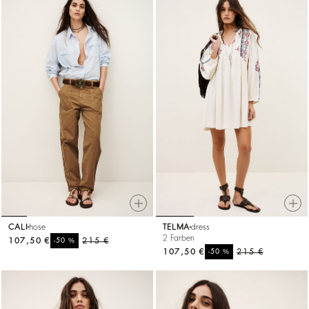
CALI
hose
TELMA
dress
2 Farben
107,50 €
%
215 €
-50
107,50 €
%
215 €
-50