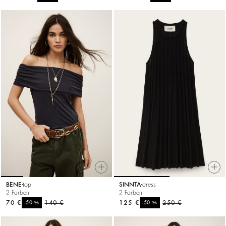
BENE
top
SINNTA
dress
2 Farben
2 Farben
70 €
%
140 €
125 €
%
250 €
-50
-50