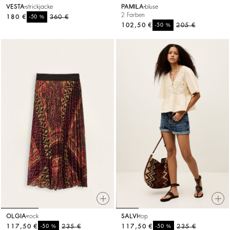
VESTA
strickjacke
PAMILA
bluse
2 Farben
180 €
%
360 €
-50
102,50 €
%
205 €
-50
OLGIA
rock
SALVI
top
117,50 €
%
235 €
117,50 €
%
235 €
-50
-50