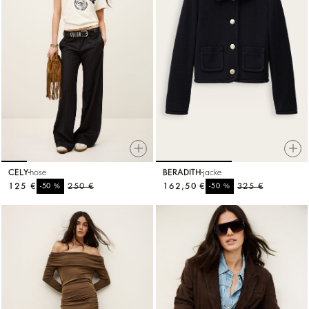
CELY
hose
BERADITH
jacke
125 €
%
250 €
162,50 €
%
325 €
-50
-50