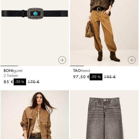
BONI
gürtel
TAO
hemd
2 Farben
97,50 €
%
195 €
-50
85 €
%
170 €
-50