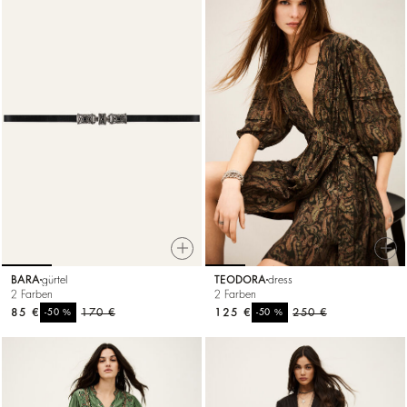
BARA
gürtel
TEODORA
dress
2 Farben
2 Farben
85 €
%
170 €
125 €
%
250 €
-50
-50