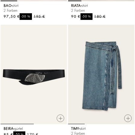
BAO
shirt
RIATA
shirt
2 Farben
2 Farben
97,50 €
%
195 €
90 €
%
180 €
-50
-50
BEIRA
gürtel
TIMY
skirt
2 Farben
85 €
%
170 €
-50