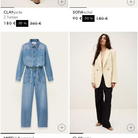
CLAY
jacke
SOFIA
schal
2 Farben
90 €
%
180 €
-50
180 €
%
360 €
-50