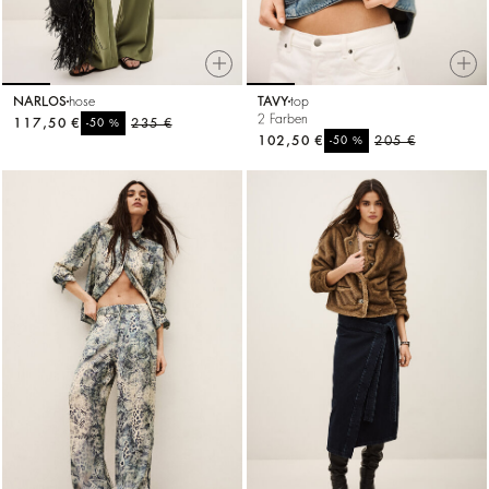
NARLOS
hose
TAVY
top
2 Farben
117,50 €
%
235 €
-50
102,50 €
%
205 €
-50