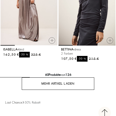
ISABELLA
kleid
BETTINA
dress
2 Farben
162,50 €
%
325 €
-50
107,50 €
%
215 €
-50
60
Produkte
von
126
MEHR ARTIKEL LADEN
Last Chance
50% Rabatt