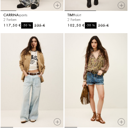
CARRINA
pants
TIMY
skirt
2 Farben
2 Farben
117,50 €
%
235 €
102,50 €
%
205 €
-50
-50