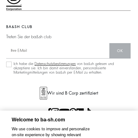
125 Et Après
Rückenfrei
Nachhaltigkeit
Neue Kollektion
Jeans
Aktionen
Filialfinder
Maxikleid
BA&SH CLUB
Treten Sie der ba&sh club
OK
Ich habe die
Datenschutzbestimmungen
von ba&sh gelesen und
akzeptiere sie. Ich bin damit einverstanden, personalisierte
Marketingmitteilungen von ba&sh per E-Mail zu erhalten.
Wir sind B Corp zertifiziert
Welcome to ba-sh.com
We use cookies to improve and personalize
on-site experience by showing relevant