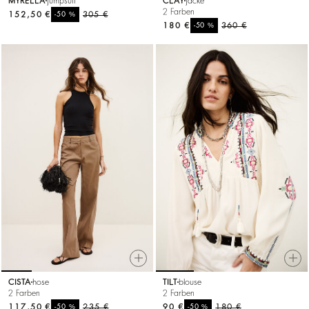
MYRELLA
jumpsuit
CLAY
jacke
2 Farben
152,50 €
%
305 €
-50
180 €
%
360 €
-50
CISTA
hose
TILT
blouse
2 Farben
2 Farben
117,50 €
%
235 €
90 €
%
180 €
-50
-50