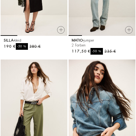
SILLA
kleid
MATIO
jumper
2 Farben
190 €
%
380 €
-50
117,50 €
%
235 €
-50