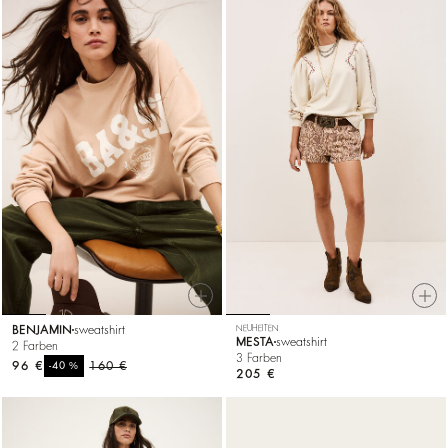
BENJAMIN
sweatshirt
NEUHEITEN
MESTA
sweatshirt
2 Farben
3 Farben
96 €
%
160 €
-40
205 €