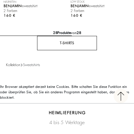
NEUHEITEN
LOW STOCK
BENJAMIN
sweatshirt
BENJAMIN
sweatshirt
2 Farben
2 Farben
160 €
160 €
28
Produkte
von
28
T-SHIRTS
Kollektion
Sweatshirts
Ihr Browser akzeptiert derzeit keine Cookies. Bitte schalten Sie diese Funktion ein
oder überprüfen Sie, ob Sie ein anderes Programm eingestellt haben, das Cookies
blockiert.
HEIMLIEFERUNG
4 bis 5 Werktage