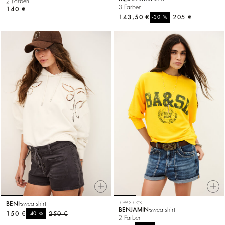
2 Farben
3 Farben
140 €
143,50 €
%
205 €
-30
BENI
sweatshirt
LOW STOCK
BENJAMIN
sweatshirt
150 €
%
250 €
-40
2 Farben