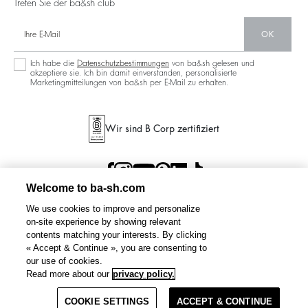
Treten Sie der ba&sh club
OK
Ich habe die
Datenschutzbestimmungen
von ba&sh gelesen und
akzeptiere sie. Ich bin damit einverstanden, personalisierte
Marketingmitteilungen von ba&sh per E-Mail zu erhalten.
Wir sind B Corp zertifiziert
Welcome to ba-sh.com
We use cookies to improve and personalize
on-site experience by showing relevant
contents matching your interests. By clicking
« Accept & Continue », you are consenting to
our use of cookies.
Read more about our
privacy policy.
COOKIE SETTINGS
ACCEPT & CONTINUE
BEDINGUNGEN UND
DATENSCHUTZBESTIMMUNGEN
SITEMAP
GERMANY