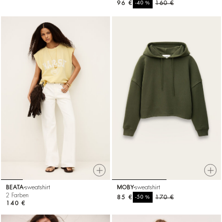
96 €
%
160 €
-40
BEATA
sweatshirt
MOBY
sweatshirt
2 Farben
85 €
%
170 €
-50
140 €