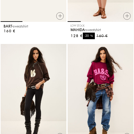
BART
sweatshirt
LOW STOCK
MAHIDA
sweatshirt
160 €
128 €
%
160 €
-20