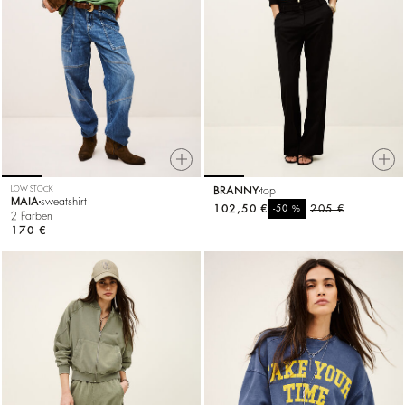
LOW STOCK
BRANNY
top
MAIA
sweatshirt
102,50 €
%
205 €
-50
2 Farben
170 €