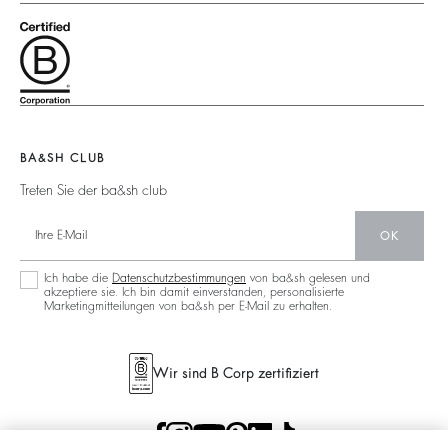
Nachhaltige Kollektionen
Nutzungsbedingungen
Schließe Dich Dem Abenteuer An
Jacken & Mäntel
Unsere Materialien
Rechtliche Hinweise
Barbara & Sharon
Pullover & Strickjacken
Partner
Accessibility
125 Et Après
Rückenfrei
Nachhaltigkeit
Neue Kollektion
Jeans
Aktionen
Filialfinder
Maxikleid
BA&SH CLUB
Treten Sie der ba&sh club
OK
Ich habe die
Datenschutzbestimmungen
von ba&sh gelesen und
akzeptiere sie. Ich bin damit einverstanden, personalisierte
Marketingmitteilungen von ba&sh per E-Mail zu erhalten.
Wir sind B Corp zertifiziert