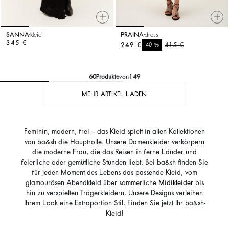
SANNA
kleid
PRAINA
dress
345 €
249 €
%
415 €
-40
60
Produkte
von
149
MEHR ARTIKEL LADEN
Feminin, modern, frei – das Kleid spielt in allen Kollektionen
von ba&sh die Hauptrolle. Unsere Damenkleider verkörpern
die moderne Frau, die das Reisen in ferne Länder und
feierliche oder gemütliche Stunden liebt. Bei ba&sh finden Sie
für jeden Moment des Lebens das passende Kleid, vom
glamourösen Abendkleid über sommerliche
Midikleider
bis
hin zu verspielten Trägerkleidern. Unsere Designs verleihen
Ihrem Look eine Extraportion Stil. Finden Sie jetzt Ihr ba&sh-
Kleid!