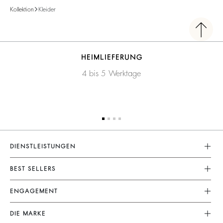
Kollektion
Kleider
HEIMLIEFERUNG
4 bis 5 Werktage
DIENSTLEISTUNGEN
Kundenservice
BEST SELLERS
FAQ
Kleider
ENGAGEMENT
Rücksendungen
Jumpsuits
Unsere Versprechen
Grössentabelle
DIE MARKE
Tops & Hemden