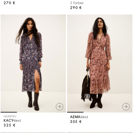
270 €
3 Farben
290 €
NEUHEITEN
AEMA
kleid
KACY
kleid
305 €
325 €