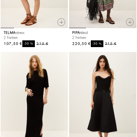
TELMA
dress
PIPA
kleid
2 Farben
2 Farben
107,50 €
%
215 €
220,50 €
%
315 €
-50
-30