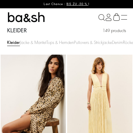
Last Chance :
BIS ZU -50 %
!
ba&sh
KLEIDER
149 products
Kleider
Jacke & Mantel
Tops & Hemden
Pullovers & Strickjacke
Denim
Röcke