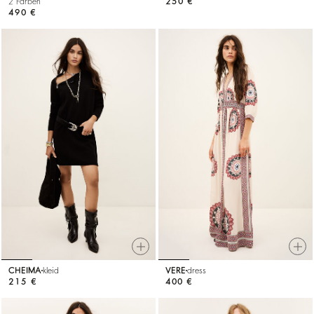
2 Farben
250 €
490 €
CHEIMA
kleid
VERE
dress
215 €
400 €