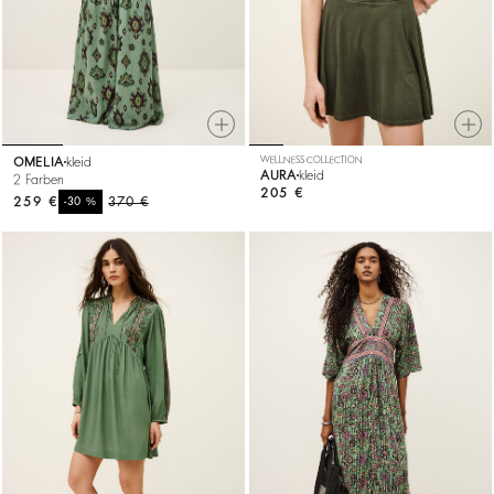
OMELIA
kleid
WELLNESS COLLECTION
AURA
kleid
2 Farben
205 €
259 €
%
370 €
-30