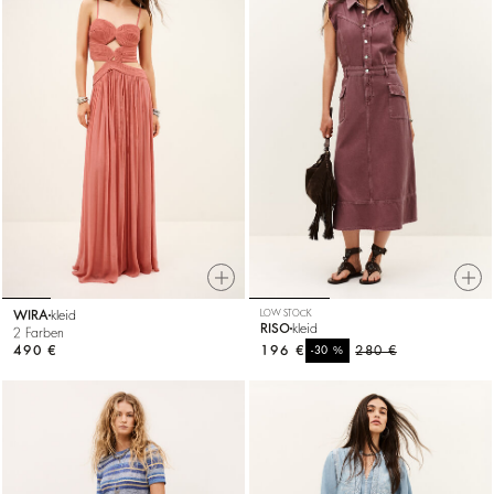
WIRA
kleid
LOW STOCK
RISO
kleid
2 Farben
490 €
196 €
%
280 €
-30