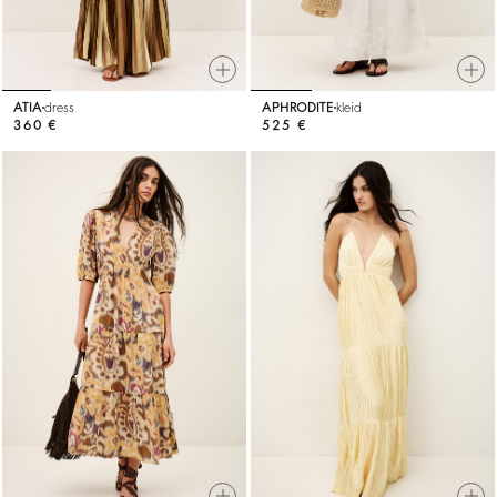
ATIA
dress
APHRODITE
kleid
360 €
525 €