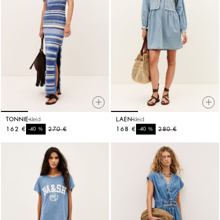
TONNIE
kleid
LAEN
kleid
162 €
%
270 €
168 €
%
280 €
-40
-40