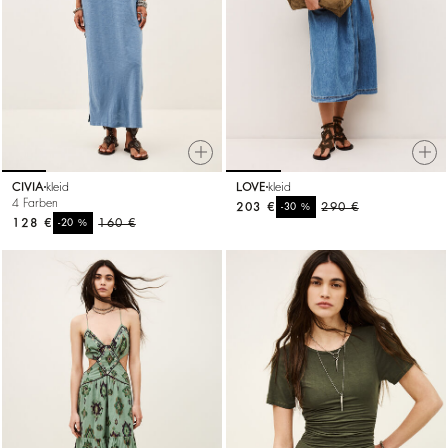
CIVIA
kleid
LOVE
kleid
4 Farben
203 €
%
290 €
-30
128 €
%
160 €
-20