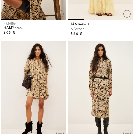
NEUHEITEN
TANIA
kleid
HAMY
dress
6 Farben
305 €
360 €