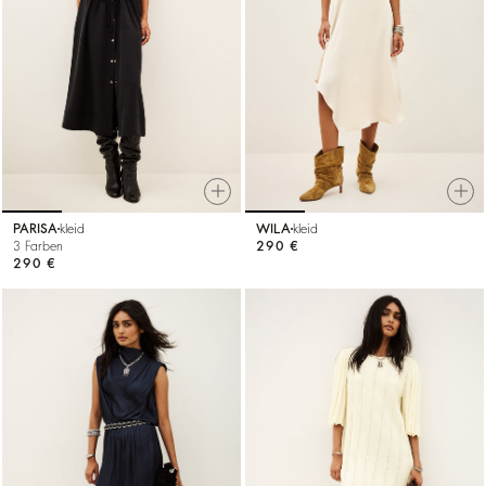
PARISA
kleid
WILA
kleid
3 Farben
290 €
290 €