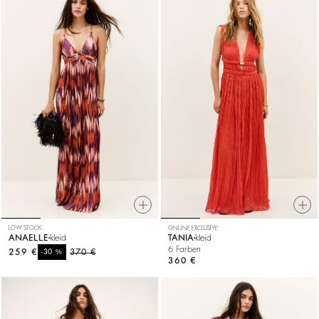
LOW STOCK
ONLINE EXCLUSIVE
ANAELLE
kleid
TANIA
kleid
6 Farben
259 €
%
370 €
-30
360 €