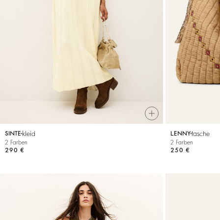
ALLES ANZEIGEN
Sweatshirts
Jumpsuits
kleid
tasche
SINTE
LENNY
2 Farben
2 Farben
290 €
250 €