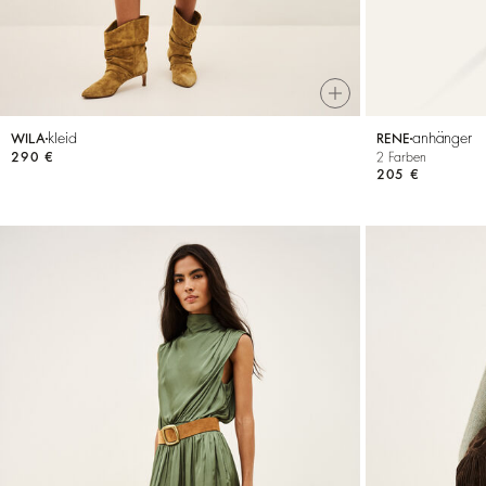
kleid
anhänger
WILA
RENE
290 €
2 Farben
205 €