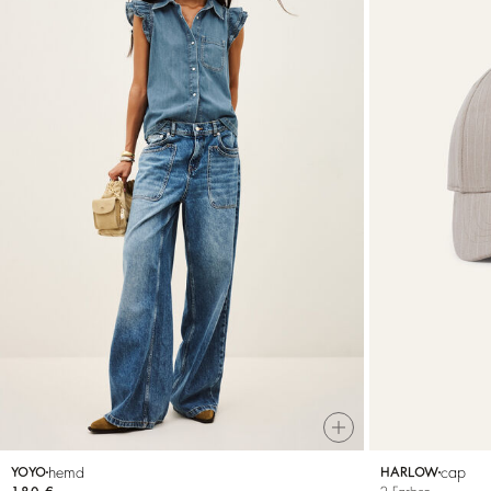
hemd
cap
YOYO
HARLOW