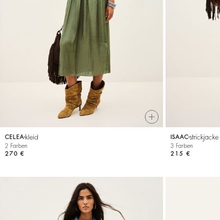
kleid
strickjacke
CELEA
ISAAC
2 Farben
3 Farben
270 €
215 €