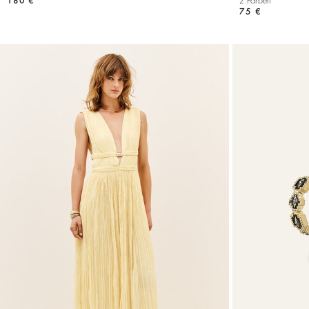
180 €
2 Farben
75 €