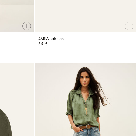
halstuch
SARIA
85 €