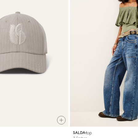
top
SALDA