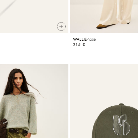
hose
WALLIE
215 €