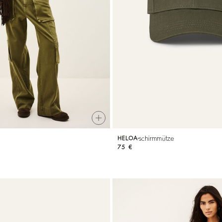
schirmmütze
HELOA
75 €