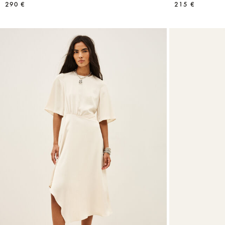
290 €
215 €