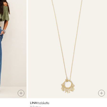
halskette
LINA