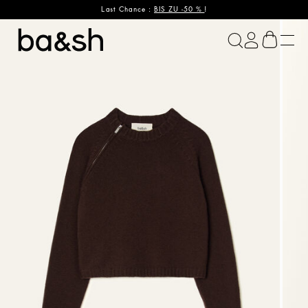
Last Chance :
BIS ZU -50 %
!
ba&sh