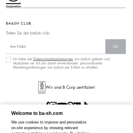
125 Et Après
Rückenfrei
Nachhaltigkeit
Neue Kollektion
Jeans
Aktionen
Filialfinder
Maxikleid
BA&SH CLUB
Treten Sie der ba&sh club
OK
Ich habe die
Datenschutzbestimmungen
von ba&sh gelesen und
akzeptiere sie. Ich bin damit einverstanden, personalisierte
Marketingmitteilungen von ba&sh per E-Mail zu erhalten.
Wir sind B Corp zertifiziert
Welcome to ba-sh.com
We use cookies to improve and personalize
on-site experience by showing relevant