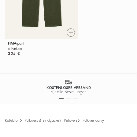
FIMA
pant
6 Farben
205 €
KOSTENLOSER VERSAND
Für alle Bestellungen
kollektion
pullovers & strickjacke
pullovers
pullover corvy