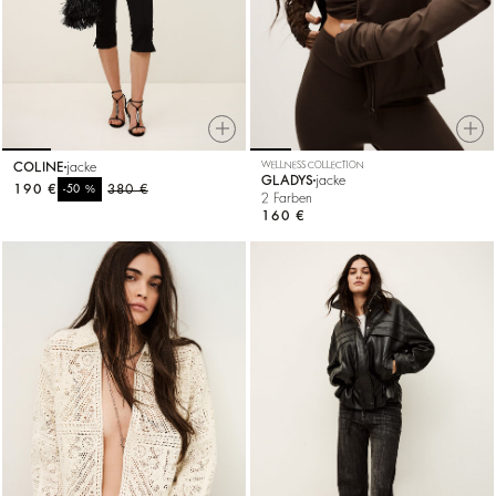
COLINE
jacke
WELLNESS COLLECTION
GLADYS
jacke
190 €
%
380 €
-50
2 Farben
160 €