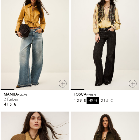
MANITA
jacke
FOSCA
weste
2 Farben
129 €
%
215 €
-40
415 €