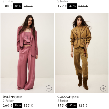
2 Farben
2 Farben
180 €
%
360 €
129 €
%
215 €
-50
-40
DALENA
jacke
COCOON
jacket
2 Farben
2 Farben
260 €
%
325 €
195 €
%
325 €
-20
-40