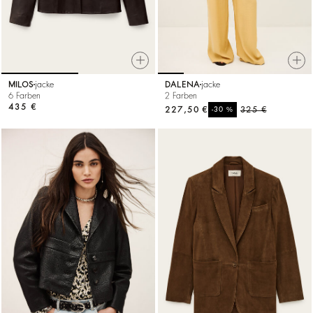
MILOS
jacke
DALENA
jacke
6 Farben
2 Farben
435 €
227,50 €
%
325 €
-30