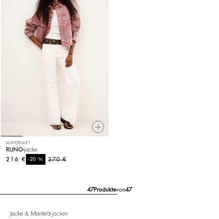
AUSVERKAUFT
RUNO
jacke
216 €
%
270 €
-20
47
Produkte
von
47
Jacke & Mantel
jacken