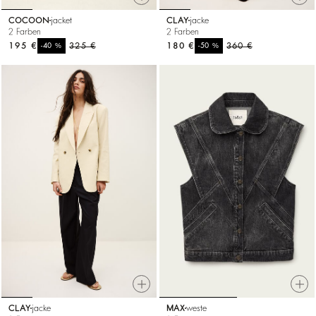
COCOON
jacket
CLAY
jacke
2 Farben
2 Farben
195 €
%
325 €
180 €
%
360 €
-40
-50
CLAY
jacke
MAX
weste