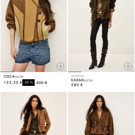
CISCA
jacke
NEUHEITEN
KASSIA
jacke
152,50 €
%
305 €
-50
580 €