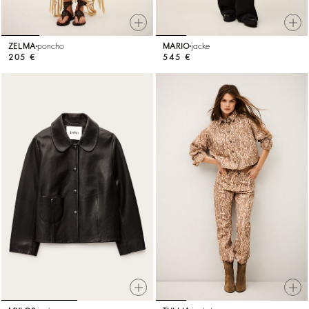
ZELMA
poncho
MARIO
jacke
205 €
545 €