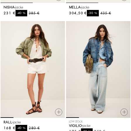
NISHA
jacke
MELLA
jacke
231 €
%
385 €
304,50 €
%
435 €
-40
-30
RALL
jacke
LOW STOCK
VIGILIO
jacke
168 €
%
280 €
-40