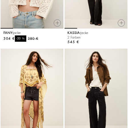
FANY
jacke
KASSIA
jacke
2 Farben
304 €
%
380 €
-20
545 €