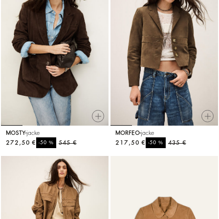
MOSTY
jacke
MORFEO
jacke
272,50 €
%
545 €
217,50 €
%
435 €
-50
-50