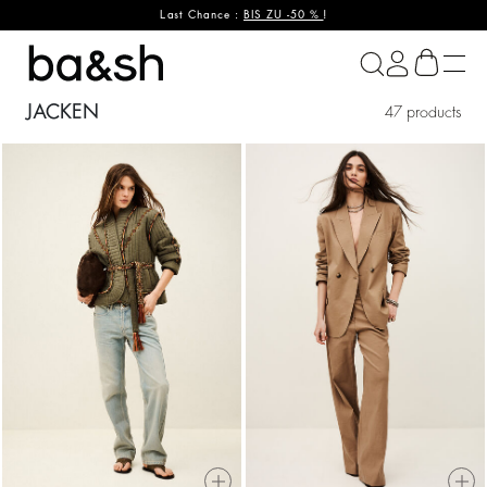
Last Chance :
BIS ZU -50 %
!
ba&sh
JACKEN
47 products