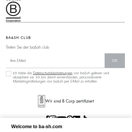
Unsere Materialien
Rechtliche Hinweise
Barbara & Sharon
Pullover & Strickjacken
Partner
Accessibility
125 Et Après
Rückenfrei
Nachhaltigkeit
Neue Kollektion
Jeans
Aktionen
Filialfinder
Maxikleid
BA&SH CLUB
Treten Sie der ba&sh club
OK
Ich habe die
Datenschutzbestimmungen
von ba&sh gelesen und
akzeptiere sie. Ich bin damit einverstanden, personalisierte
Marketingmitteilungen von ba&sh per E-Mail zu erhalten.
Wir sind B Corp zertifiziert
Welcome to ba-sh.com