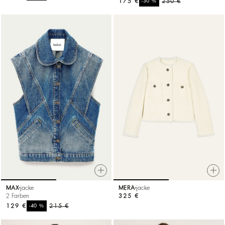
175 €
%
250 €
-30
MAX
jacke
MERA
jacke
2 Farben
325 €
129 €
%
215 €
-40