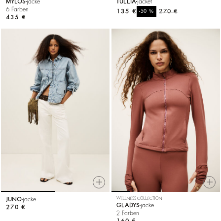
MYLOS
jacke
TULLIA
jacket
6 Farben
135 €
%
270 €
-50
435 €
JUNO
jacke
WELLNESS COLLECTION
GLADYS
jacke
270 €
2 Farben
160 €