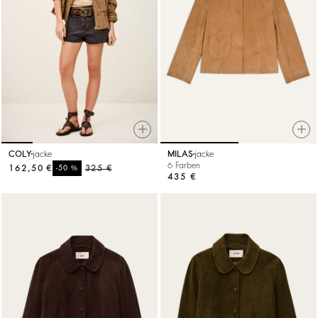
COLY
jacke
MILAS
jacke
6 Farben
162,50 €
%
325 €
-50
435 €