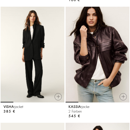
VISHA
jacket
KASSIA
jacke
385 €
2 Farben
545 €