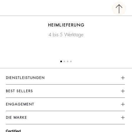
HEIMLIEFERUNG
4 bis 5 Werktage
DIENSTLEISTUNGEN
Kundenservice
BEST SELLERS
FAQ
Kleider
ENGAGEMENT
Rücksendungen
Jumpsuits
Unsere Versprechen
Grössentabelle
DIE MARKE
Tops & Hemden
Nachhaltige Kollektionen
Nutzungsbedingungen
Schließe Dich Dem Abenteuer An
Jacken & Mäntel