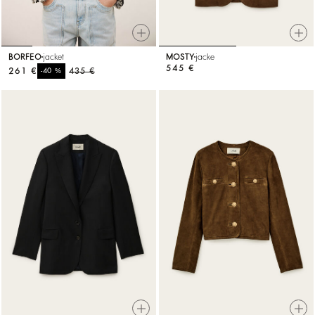
BORFEO
jacket
MOSTY
jacke
545 €
261 €
%
435 €
-40