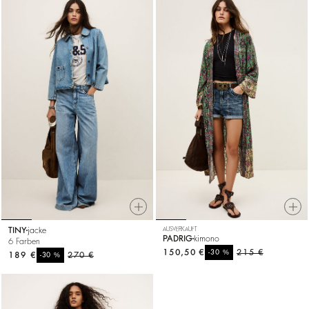
TINY
jacke
AUSVERKAUFT
PADRIG
kimono
6 Farben
150,50 €
%
215 €
-30
189 €
%
270 €
-30