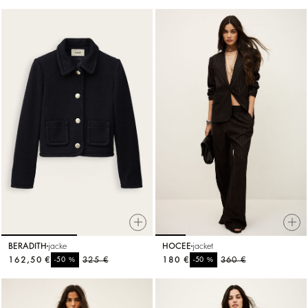
BERADITH
jacke
HOCEE
jacket
162,50 €
%
325 €
180 €
%
360 €
-50
-50