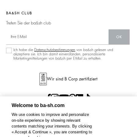
Jeans
Aktionen
Filialfinder
Maxikleid
BA&SH CLUB
Treten Sie der ba&sh club
OK
Ich habe die
Datenschutzbestimmungen
von ba&sh gelesen und
akzeptiere sie. Ich bin damit einverstanden, personalisierte
Marketingmitteilungen von ba&sh per E-Mail zu erhalten.
Wir sind B Corp zertifiziert
Welcome to ba-sh.com
We use cookies to improve and personalize
on-site experience by showing relevant
contents matching your interests. By clicking
« Accept & Continue », you are consenting to