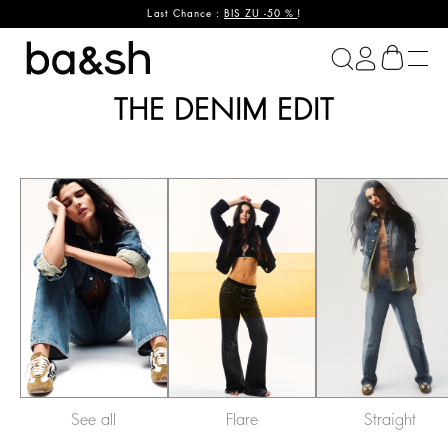
Last Chance :
BIS ZU -50 %
!
ba&sh
THE DENIM EDIT
See all
Flare
Straight