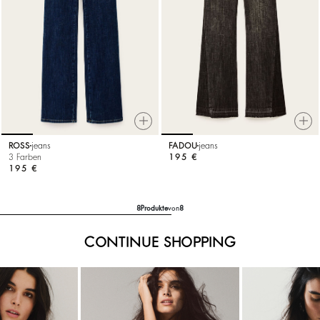
ROSS
jeans
FADOU
jeans
3 Farben
195 €
195 €
8
Produkte
von
8
CONTINUE SHOPPING