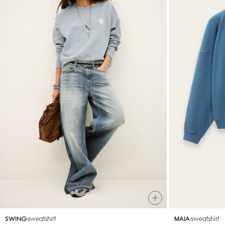
sweatshirt
sweatshirt
SWING
MAIA