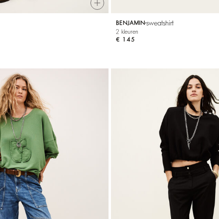
sweatshirt
BENJAMIN
2 kleuren
€ 145