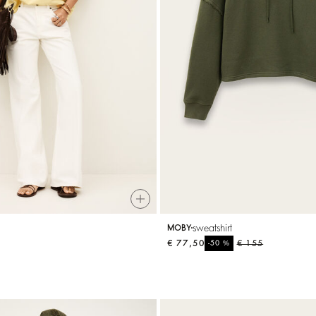
sweatshirt
MOBY
€ 77,50
%
€ 155
-50