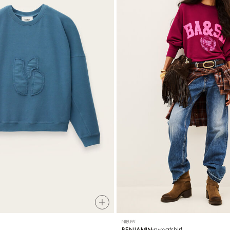
NIEUW
sweatshirt
BENJAMIN