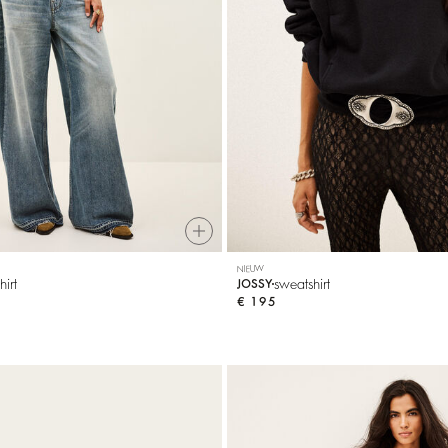
NIEUW
hirt
sweatshirt
JOSSY
€ 195