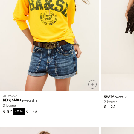
UITVERKOCHT
sweater
BEATA
sweatshirt
BENJAMIN
2 kleuren
2 kleuren
€ 125
€ 87
%
€ 145
-40