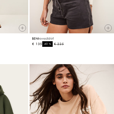
sweatshirt
BENI
€ 135
%
€ 225
-40