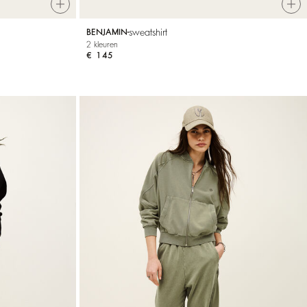
sweatshirt
BENJAMIN
2 kleuren
€ 145