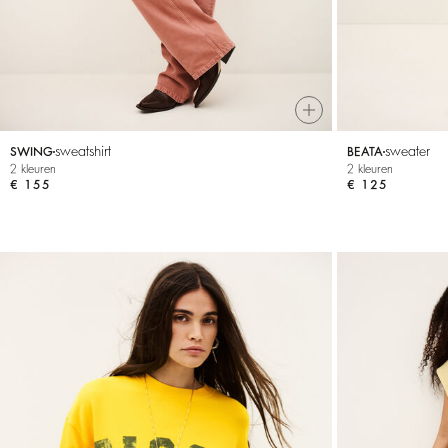
sweatshirt
sweater
SWING
BEATA
2 kleuren
2 kleuren
€ 155
€ 125