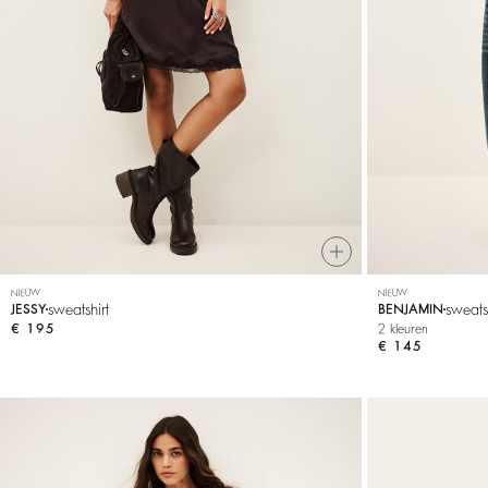
T-shirts
Schoenen
NIEUW
NIEUW
sweatshirt
sweats
JESSY
BENJAMIN
€ 195
2 kleuren
€ 145