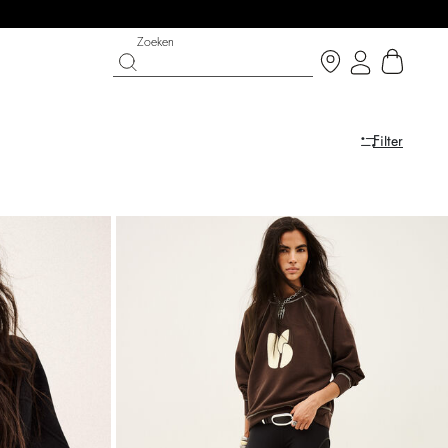
Zoeken
Filter
ERKOOP
SCHOENEN
PARTYWEAR COLLECTIE
 nu
Ontdek
Ontdek