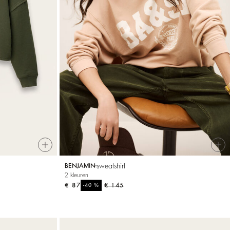
sweatshirt
BENJAMIN
2 kleuren
€ 87
%
€ 145
-40