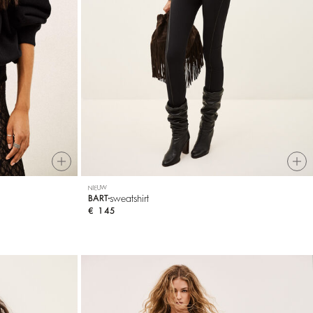
NIEUW
sweatshirt
BART
€ 145