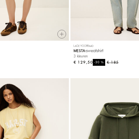
LAGE VOORRAAD
sweatshirt
MESTA
3 kleuren
€ 129,50
%
€ 185
-30