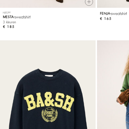
NIEUW
sweatshirt
FENJA
sweatshirt
MESTA
€ 165
3 kleuren
€ 185