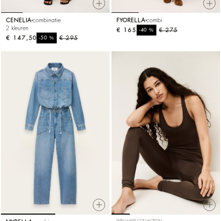
CENELIA
combinatie
FYORELLA
combi
2 kleuren
€ 165
%
€ 275
-40
€ 147,50
%
€ 295
-50
WELLNESS COLLECTION