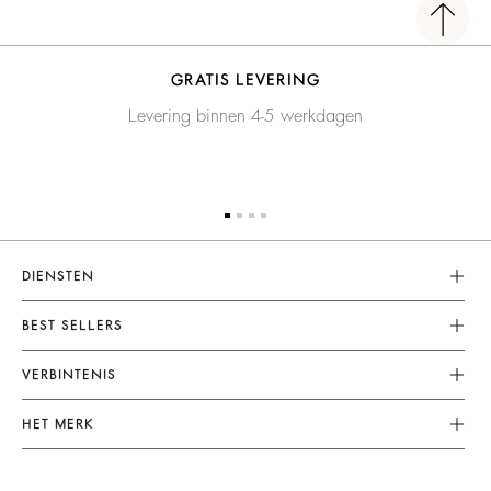
GRATIS LEVERING
Levering binnen 4-5 werkdagen
DIENSTEN
Klantenservice
BEST SELLERS
FAQ
Jurken
VERBINTENIS
Terugzenden En Terugbetaling
Combinaties
Ons Engagement
Algemene Voorwaarden
HET MERK
Tops & Blousen
Planeet
Juridische Kennisgeving
Doe Mee Aan Het Avontuur
Jassen & Mantels
Materialen
Accessibility