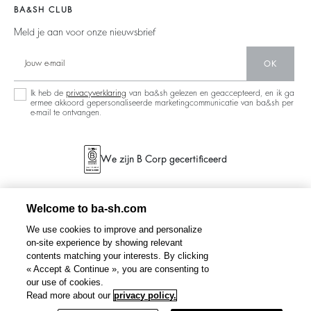
Barbara & Sharon
Truien & Vesten
BA&SH CLUB
Partners
Nieuwe Collectie
Meld je aan voor onze nieuwsbrief
Circulariteit
Winkelzoeker
Gemeenschap
OK
Duurzame Collectie
Ik heb de
privacyverklaring
van ba&sh gelezen en geaccepteerd, en ik ga
ermee akkoord gepersonaliseerde marketingcommunicatie van ba&sh per
e-mail te ontvangen.
We zijn B Corp gecertificeerd
Welcome to ba-sh.com
We use cookies to improve and personalize
on-site experience by showing relevant
contents matching your interests. By clicking
« Accept & Continue », you are consenting to
our use of cookies.
Read more about our
privacy policy.