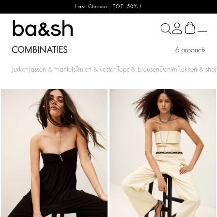
Last Chance :
TOT -50%
!
ba&sh
COMBINATIES
6 products
Jurken
Jassen & mantels
Truien & vesten
Tops & blousen
Denim
Rokken & shor