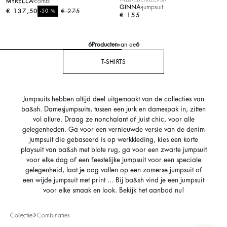
MYRELLA
combi
GINNA
jumpsuit
€ 137,50
%
€ 275
-50
€ 155
6
Producten
van de
6
T-SHIRTS
Jumpsuits hebben altijd deel uitgemaakt van de collecties van
ba&sh. Damesjumpsuits, tussen een jurk en damespak in, zitten
vol allure. Draag ze nonchalant of juist chic, voor alle
gelegenheden. Ga voor een vernieuwde versie van de denim
jumpsuit die gebaseerd is op werkkleding, kies een korte
playsuit van ba&sh met blote rug, ga voor een zwarte jumpsuit
voor elke dag of een feestelijke jumpsuit voor een speciale
gelegenheid, laat je oog vallen op een zomerse jumpsuit of
een wijde jumpsuit met print ... Bij ba&sh vind je een jumpsuit
voor elke smaak en look. Bekijk het aanbod nu!
Collectie
Combinaties