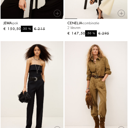
JEMA
pak
CENELIA
combinatie
2 kleuren
€ 150,50
%
€ 215
-30
€ 147,50
%
€ 295
-50