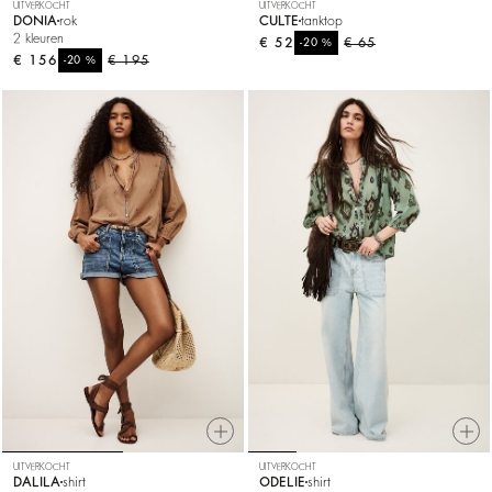
UITVERKOCHT
UITVERKOCHT
DONIA
rok
CULTE
tanktop
2 kleuren
€ 52
%
€ 65
-20
€ 156
%
€ 195
-20
UITVERKOCHT
UITVERKOCHT
DALILA
shirt
ODELIE
shirt