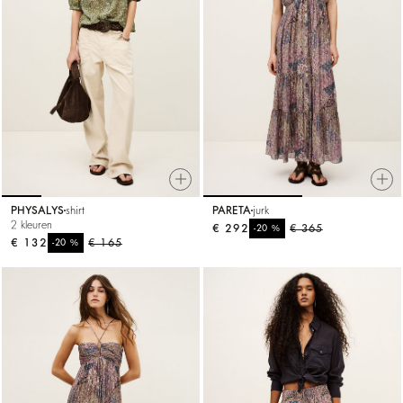
PHYSALYS
shirt
PARETA
jurk
2 kleuren
€ 292
%
€ 365
-20
€ 132
%
€ 165
-20