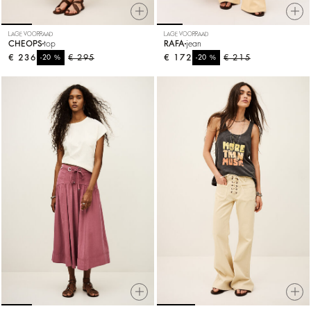
LAGE VOORRAAD
LAGE VOORRAAD
CHEOPS
top
RAFA
jean
€ 236
%
€ 295
€ 172
%
€ 215
-20
-20