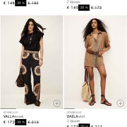
2 kleuren
€ 148
%
€ 185
-20
€ 140
%
€ 175
-20
UITVERKOCHT
UITVERKOCHT
VALLA
broek
DAELA
shirt
2 kleuren
€ 172
%
€ 215
-20
€ 172
%
€ 215
-20