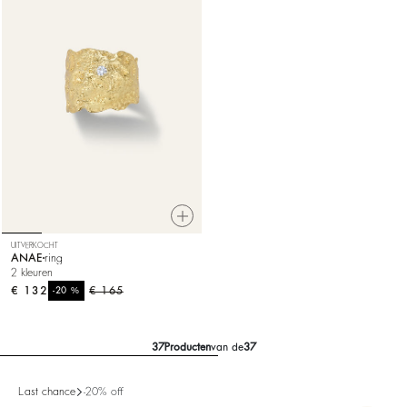
UITVERKOCHT
ANAE
ring
2 kleuren
€ 132
%
€ 165
-20
37
Producten
van de
37
Last chance
-20% off