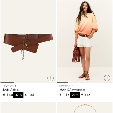
UITVERKOCHT
UITVERKOCHT
BAINA
riem
MAHIDA
sweatshirt
€ 148
%
€ 185
€ 116
%
€ 145
-20
-20