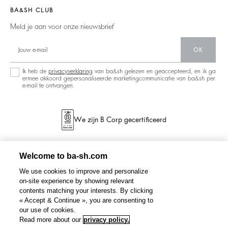
Accessibility
Barbara & Sharon
Truien & Vesten
BA&SH CLUB
Partners
Nieuwe Collectie
Meld je aan voor onze nieuwsbrief
Circulariteit
Winkelzoeker
Gemeenschap
OK
Duurzame Collectie
Ik heb de
privacyverklaring
van ba&sh gelezen en geaccepteerd, en ik ga
ermee akkoord gepersonaliseerde marketingcommunicatie van ba&sh per
e-mail te ontvangen.
We zijn B Corp gecertificeerd
Welcome to ba-sh.com
We use cookies to improve and personalize
on-site experience by showing relevant
contents matching your interests. By clicking
« Accept & Continue », you are consenting to
our use of cookies.
Read more about our
privacy policy.
Filter