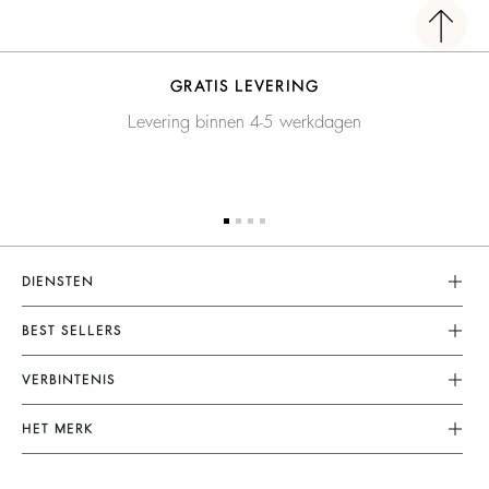
GRATIS LEVERING
Levering binnen 4-5 werkdagen
DIENSTEN
Klantenservice
BEST SELLERS
FAQ
Jurken
VERBINTENIS
Terugzenden En Terugbetaling
Combinaties
Ons Engagement
Algemene Voorwaarden
HET MERK
Tops & Blousen
Planeet
Juridische Kennisgeving
Doe Mee Aan Het Avontuur
Jassen & Mantels
Materialen