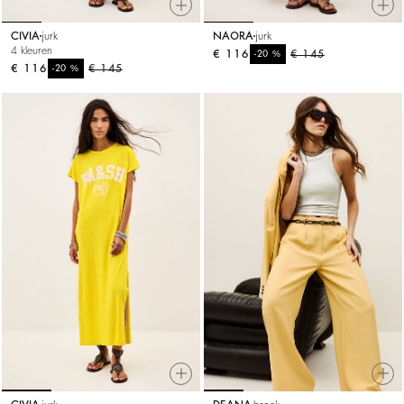
CIVIA
jurk
NAORA
jurk
4 kleuren
€ 116
%
€ 145
-20
€ 116
%
€ 145
-20