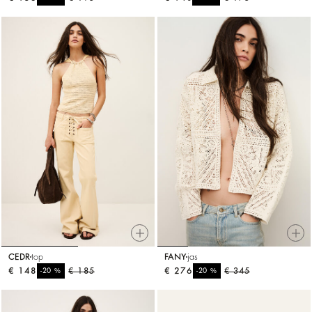
CEDR
top
FANY
jas
€ 148
%
€ 185
€ 276
%
€ 345
-20
-20