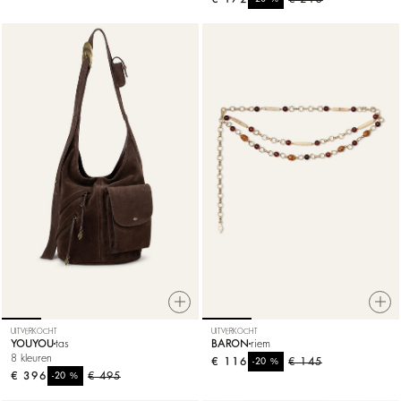
UITVERKOCHT
UITVERKOCHT
YOUYOU
tas
BARON
riem
8 kleuren
€ 116
%
€ 145
-20
€ 396
%
€ 495
-20