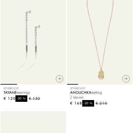
UITVERKOCHT
UITVERKOCHT
TAYANE
earrings
ANOUCHKA
ketting
2 kleuren
€ 120
%
€ 150
-20
€ 168
%
€ 210
-20