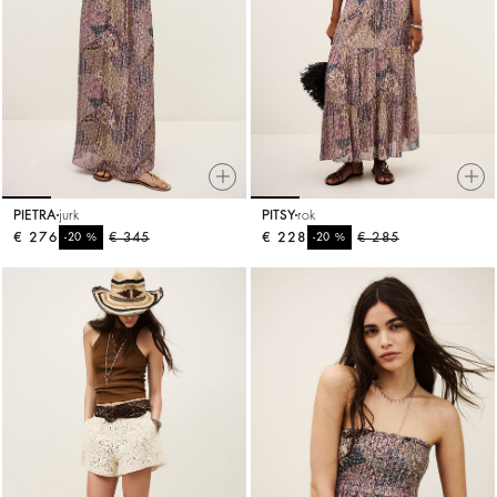
PIETRA
jurk
PITSY
rok
€ 276
%
€ 345
€ 228
%
€ 285
-20
-20