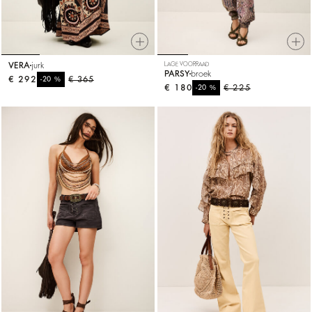
VERA
jurk
LAGE VOORRAAD
PARSY
broek
€ 292
%
€ 365
-20
€ 180
%
€ 225
-20