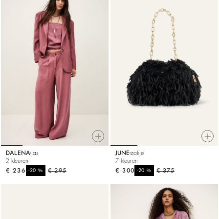
DALENA
jas
JUNE
zakje
2 kleuren
7 kleuren
€ 236
%
€ 295
€ 300
%
€ 375
-20
-20