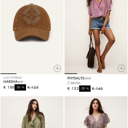
LAGE VOORRAAD
PHYSALYS
shirt
HARSHA
pet
2 kleuren
€ 100
%
€ 125
-20
€ 132
%
€ 165
-20