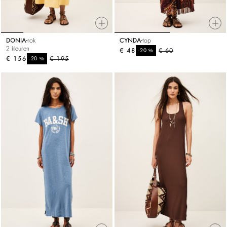
DONIA
rok
CYNDA
top
2 kleuren
€ 48
%
€ 60
-20
€ 156
%
€ 195
-20