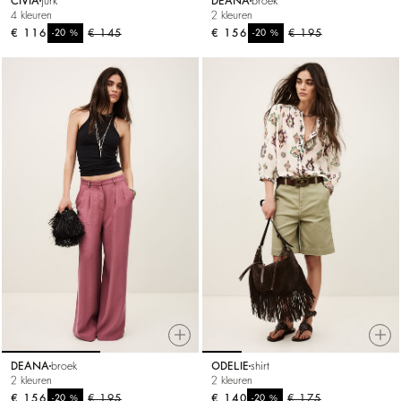
CIVIA
jurk
DEANA
broek
4 kleuren
2 kleuren
€ 116
%
€ 145
€ 156
%
€ 195
-20
-20
DEANA
broek
ODELIE
shirt
2 kleuren
2 kleuren
€ 156
%
€ 195
€ 140
%
€ 175
-20
-20