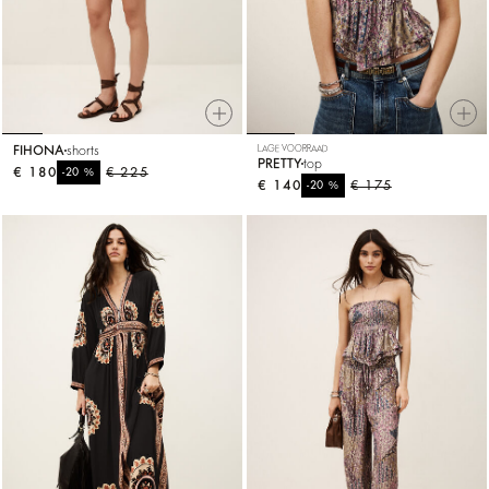
FIHONA
shorts
LAGE VOORRAAD
PRETTY
top
€ 180
%
€ 225
-20
€ 140
%
€ 175
-20