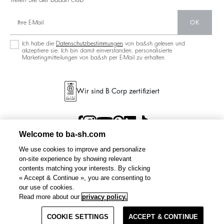
OK
Ich habe die
Datenschutzbestimmungen
von ba&sh gelesen und
akzeptiere sie. Ich bin damit einverstanden, personalisierte
Marketingmitteilungen von ba&sh per E-Mail zu erhalten.
Wir sind B Corp zertifiziert
Welcome to ba-sh.com
We use cookies to improve and personalize
on-site experience by showing relevant
contents matching your interests. By clicking
« Accept & Continue », you are consenting to
our use of cookies.
Read more about our
privacy policy.
Filter
COOKIE SETTINGS
ACCEPT & CONTINUE
BEDINGUNGEN UND
DATENSCHUTZBESTIMMUNGEN
SITEMAP
GERMANY