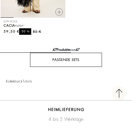
LOW STOCK
CACIA
t-shirt
59,50 €
%
85 €
-30
47
Produkte
von
47
PASSENDE SETS
Kollektion
T-shirts
HEIMLIEFERUNG
4 bis 5 Werktage