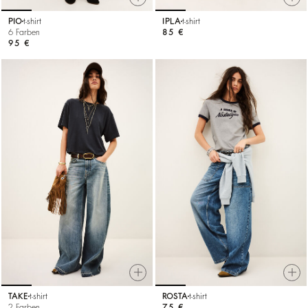
PIO
t-shirt
IPLA
t-shirt
6 Farben
85 €
95 €
TAKE
t-shirt
ROSTA
t-shirt
2 Farben
75 €