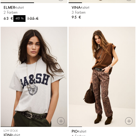
ELMER
t-shirt
VINA
t-shirt
2 Farben
3 Farben
95 €
63 €
%
105 €
-40
LOW STOCK
PIO
t-shirt
IONI
t-shirt