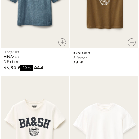
AUSVERKAUFT
IONI
t-shirt
VINA
t-shirt
3 Farben
3 Farben
85 €
66,50 €
%
95 €
-30