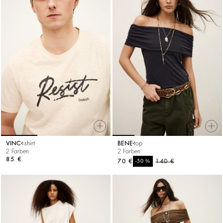
VINC
t-shirt
BENE
top
2 Farben
2 Farben
85 €
70 €
%
140 €
-50