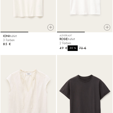
IONI
t-shirt
AUSVERKAUFT
ROSIE
t-shirt
3 Farben
2 Farben
85 €
49 €
%
70 €
-30