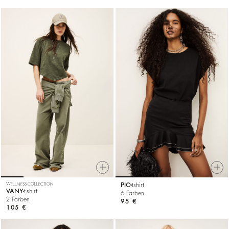
WELLNESS COLLECTION
PIO
tshirt
VANY
t-shirt
6 Farben
2 Farben
95 €
105 €