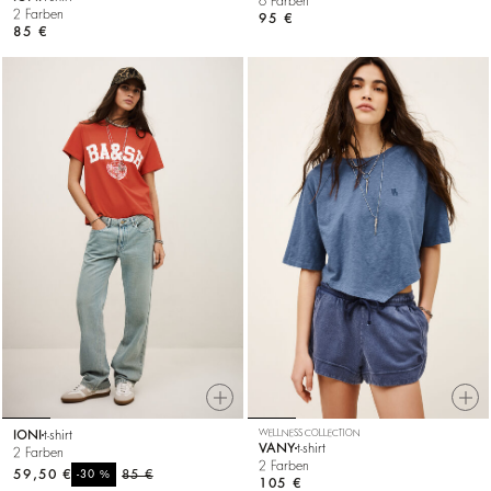
6 Farben
2 Farben
95 €
85 €
IONI
t-shirt
WELLNESS COLLECTION
VANY
t-shirt
2 Farben
2 Farben
59,50 €
%
85 €
-30
105 €