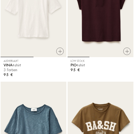
AUSVERKAUFT
LOW STOCK
VINA
t-shirt
PIO
t-shirt
3 Farben
95 €
95 €