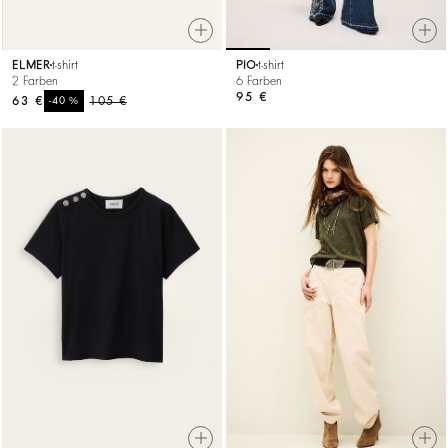
ELMER
t-shirt
PIO
t-shirt
2 Farben
6 Farben
95 €
63 €
%
105 €
-40