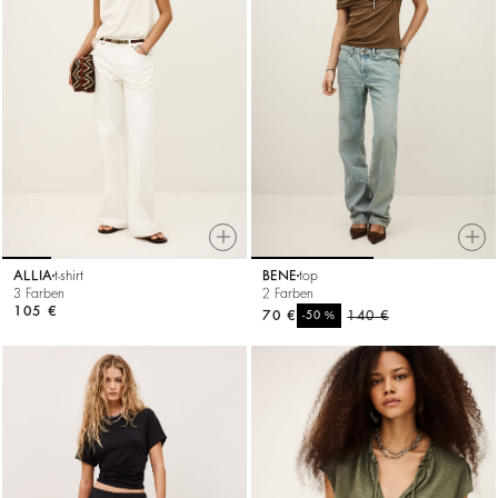
ALLIA
t-shirt
BENE
top
3 Farben
2 Farben
105 €
70 €
%
140 €
-50