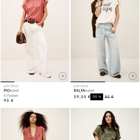
LOW STOCK
LOW STOCK
PIO
t-shirt
RALFA
t-shirt
6 Farben
59,50 €
%
85 €
-30
95 €