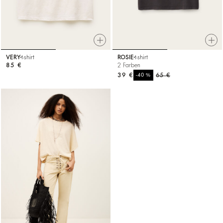
VERY
t-shirt
ROSIE
t-shirt
85 €
2 Farben
39 €
%
65 €
-40