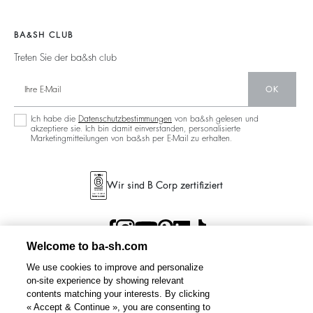
Neue Kollektion
Jeans
Aktionen
Filialfinder
Maxikleid
BA&SH CLUB
Treten Sie der ba&sh club
OK
Ich habe die
Datenschutzbestimmungen
von ba&sh gelesen und
akzeptiere sie. Ich bin damit einverstanden, personalisierte
Marketingmitteilungen von ba&sh per E-Mail zu erhalten.
Wir sind B Corp zertifiziert
Welcome to ba-sh.com
We use cookies to improve and personalize
on-site experience by showing relevant
contents matching your interests. By clicking
« Accept & Continue », you are consenting to