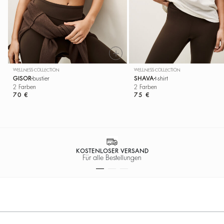
WELLNESS COLLECTION
WELLNESS COLLECTION
GISOR
bustier
SHAVA
t-shirt
2 Farben
2 Farben
70 €
75 €
100% SICHERE ZAHLU
Einfache Bezahlung