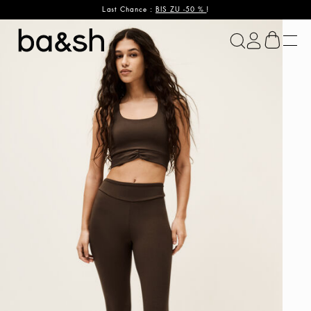
Last Chance :
BIS ZU -50 %
!
ba&sh