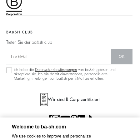
Partner
Accessibility
125 Et Après
Rückenfrei
Nachhaltigkeit
Neue Kollektion
Jeans
Aktionen
Filialfinder
Maxikleid
BA&SH CLUB
Treten Sie der ba&sh club
OK
Ich habe die
Datenschutzbestimmungen
von ba&sh gelesen und
akzeptiere sie. Ich bin damit einverstanden, personalisierte
Marketingmitteilungen von ba&sh per E-Mail zu erhalten.
Wir sind B Corp zertifiziert
Welcome to ba-sh.com
We use cookies to improve and personalize