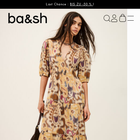
Last Chance :
BIS ZU -50 %
!
ba&sh