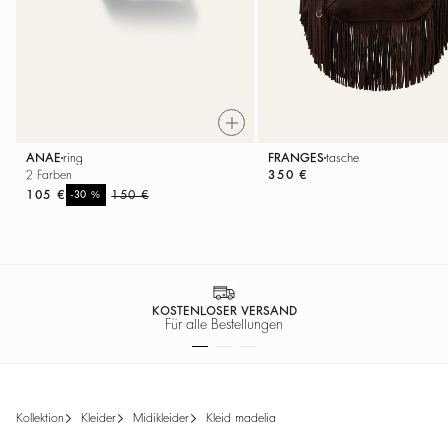
ANAE
ring
FRANGES
tasche
2 Farben
350 €
105 €
%
150 €
-30
KOSTENLOSER VERSAND
Für alle Bestellungen
kollektion
kleider
midikleider
kleid madelia