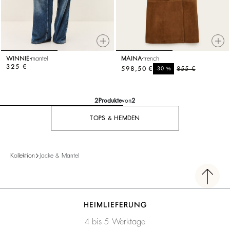
WINNIE
mantel
MAINA
trench
325 €
598,50 €
%
855 €
-30
2
Produkte
von
2
TOPS & HEMDEN
Kollektion
Jacke & Mantel
HEIMLIEFERUNG
4 bis 5 Werktage