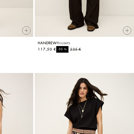
trousers
HANDREW
117,50 €
%
235 €
-50