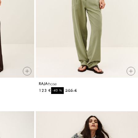
hose
RAJA
123 €
%
205 €
-40