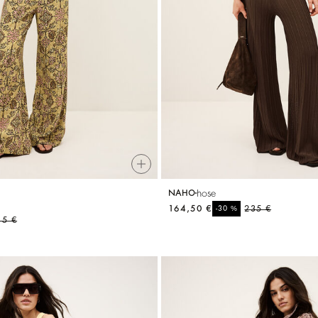
hose
NAHO
164,50 €
%
235 €
-30
15 €