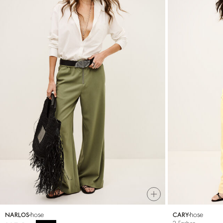
hose
hose
NARLOS
CARY