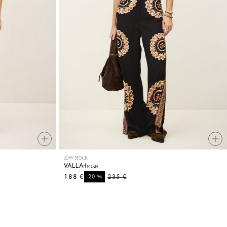
LOW STOCK
hose
VALLA
188 €
%
235 €
-20