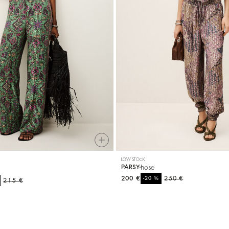
LOW STOCK
hose
PARSY
200 €
%
250 €
-20
215 €