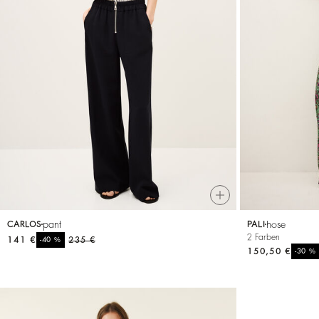
pant
hose
CARLOS
PALI
2 Farben
141 €
%
235 €
-40
150,50 €
%
-30