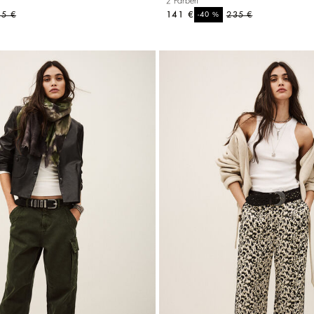
2 Farben
35 €
141 €
%
235 €
-40