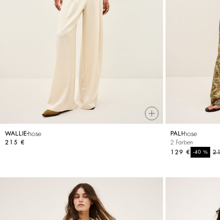
ALLES ANZEIGEN
Sweatshirts
Jumpsuits
hose
hose
WALLIE
PALI
215 €
2 Farben
129 €
%
2
-40