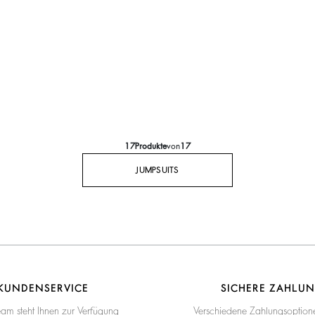
17
Produkte
von
17
JUMPSUITS
KUNDENSERVICE
SICHERE ZAHLU
eam steht Ihnen zur Verfügung
Verschiedene Zahlungsoption