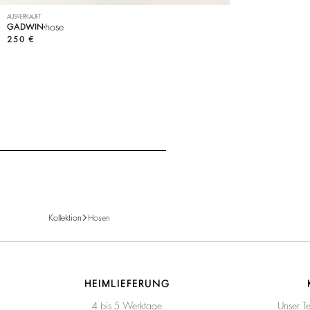
AUSVERKAUFT
hose
GADWIN
250 €
Kollektion
Hosen
HEIMLIEFERUNG
4 bis 5 Werktage
Unser T