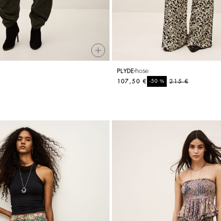
hose
PLYDE
107,50 €
%
215 €
-50