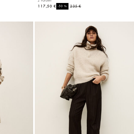
2 Farben
117,50 €
%
235 €
-50