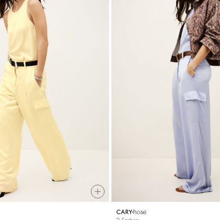
hose
CARY