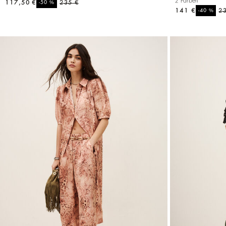
2 Farben
117,50 €
%
235 €
-50
141 €
%
2
-40