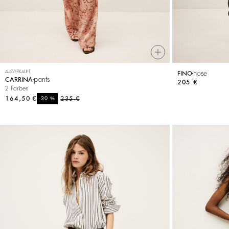
AUSVERKAUFT
hose
FINO
pants
CARRINA
205 €
2 Farben
164,50 €
%
235 €
-30