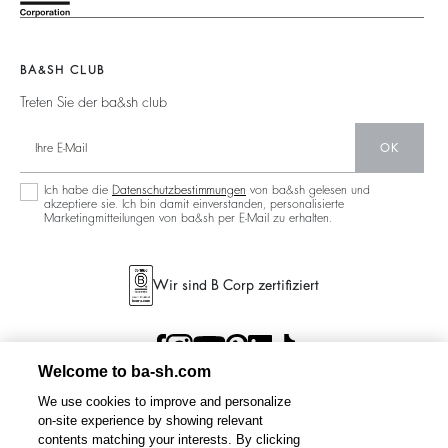
Nachhaltigkeit
Neue Kollektion
Jeans
Aktionen
Filialfinder
Maxikleid
BA&SH CLUB
Treten Sie der ba&sh club
OK
Ich habe die
Datenschutzbestimmungen
von ba&sh gelesen und
akzeptiere sie. Ich bin damit einverstanden, personalisierte
Marketingmitteilungen von ba&sh per E-Mail zu erhalten.
Wir sind B Corp zertifiziert
Welcome to ba-sh.com
We use cookies to improve and personalize
on-site experience by showing relevant
contents matching your interests. By clicking