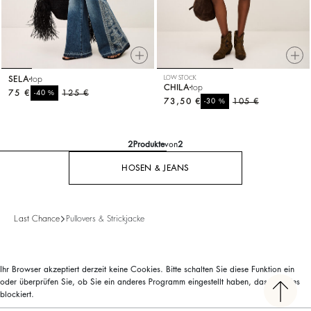
SELA
top
LOW STOCK
CHILA
top
75 €
%
125 €
-40
73,50 €
%
105 €
-30
2
Produkte
von
2
HOSEN & JEANS
Last Chance
Pullovers & Strickjacke
Ihr Browser akzeptiert derzeit keine Cookies. Bitte schalten Sie diese Funktion ein
oder überprüfen Sie, ob Sie ein anderes Programm eingestellt haben, das Cookies
blockiert.