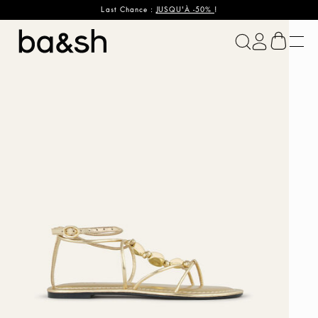
Last Chance :
JUSQU'À -50%
!
ba&sh