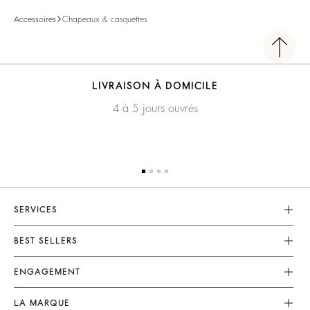
Accessoires
Chapeaux & casquettes
LIVRAISON À DOMICILE
4 à 5 jours ouvrés
SERVICES
Service Client
BEST SELLERS
FAQ
Robes
ENGAGEMENT
Retours & Remboursements
Combinaisons
Nos Engagements
CGV
LA MARQUE
Tops & Chemises