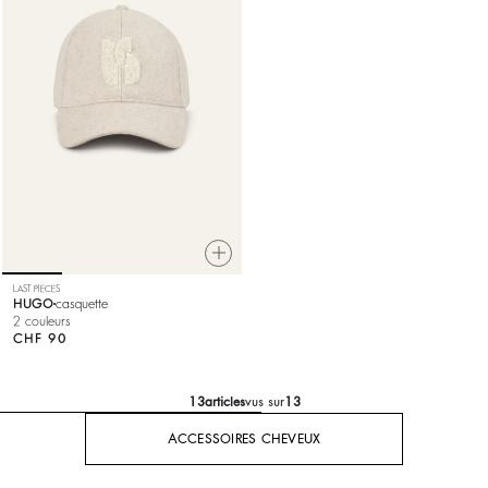
LAST PIECES
HUGO
casquette
2 couleurs
CHF 90
13
articles
vus sur
13
ACCESSOIRES CHEVEUX