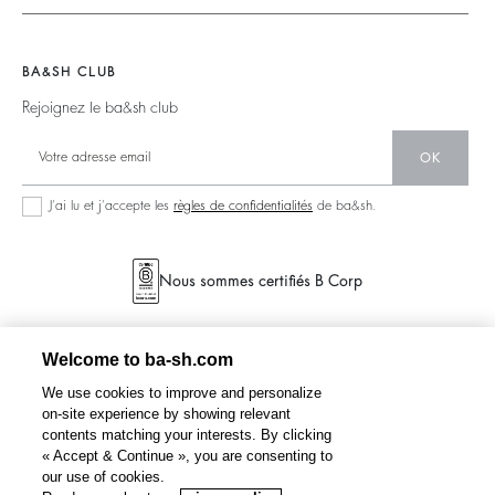
Collection Responsable
Mentions Légales
Nous Rejoindre
Vestes & Manteaux
Partenaires
accessibilité
Barbara & Sharon
Pulls & Cardigans
BA&SH CLUB
125 Et Après
Dos Nus
Rejoignez le ba&sh club
Nouvelle Collection
Denim
OK
Nos Boutiques
Robes Longues
J’ai lu et j’accepte les
règles de confidentialités
de ba&sh.
Nous sommes certifiés B Corp
Welcome to ba-sh.com
We use cookies to improve and personalize
on-site experience by showing relevant
contents matching your interests. By clicking
« Accept & Continue », you are consenting to
our use of cookies.