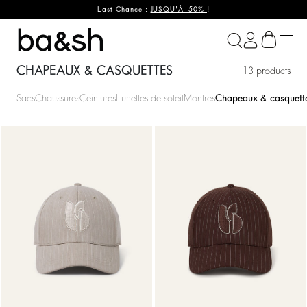
Last Chance :
JUSQU'À -50%
!
ba&sh
CHAPEAUX & CASQUETTES
13 products
Sacs
Chaussures
Ceintures
Lunettes de soleil
Montres
Chapeaux & casquett