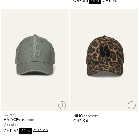
CHF 54
%
CHF 90
-40
LAST PIECES
HINO
casquette
HALYCE
casquette
CHF 90
2 couleurs
CHF 63
%
CHF 90
-30