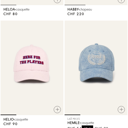
HELOA
casquette
HABBY
chapeau
CHF 80
CHF 220
HELIO
casquette
LAST PIECES
HEMILE
casquette
CHF 90