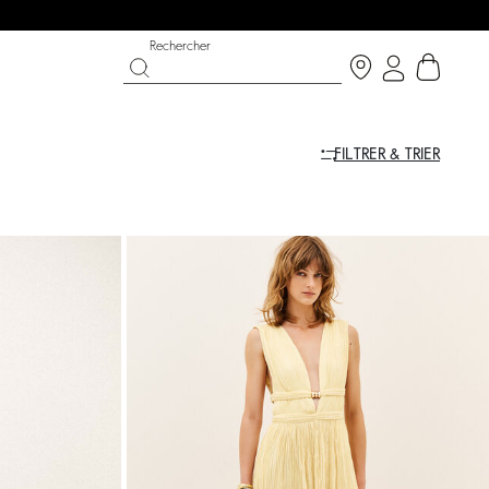
Rechercher
FILTRER & TRIER
CHANCE
CHAUSSURES
COLLECTION CÉRÉMONIE
 bright side
 now
Découvrir
Découvrir