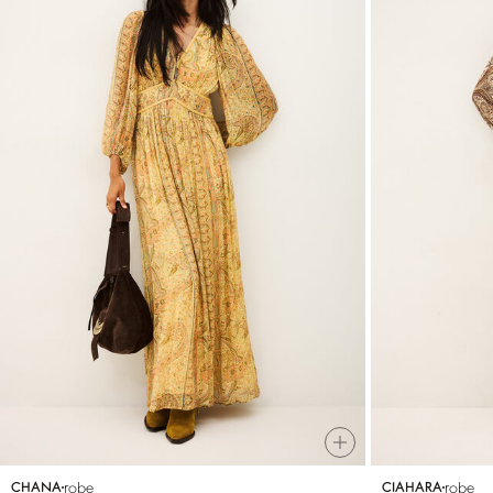
robe
robe
CHANA
CIAHARA