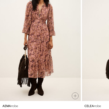
robe
robe
AEMA
CELEA