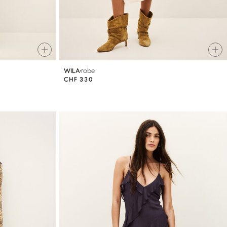
robe
WILA
CHF 330