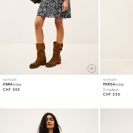
VOIR TOUT
Sweatshirts
Combinaisons
NOUVEAUTÉ
NOUVEAUTÉ
robe
robe
KIMIA
PARISA
CHF 305
2 couleurs
CHF 330