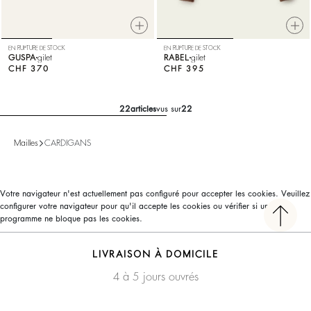
EN RUPTURE DE STOCK
EN RUPTURE DE STOCK
GUSPA
gilet
RABEL
gilet
CHF 370
CHF 395
22
articles
vus sur
22
Mailles
CARDIGANS
Votre navigateur n'est actuellement pas configuré pour accepter les cookies. Veuillez
configurer votre navigateur pour qu'il accepte les cookies ou vérifier si un autre
programme ne bloque pas les cookies.
LIVRAISON À DOMICILE
4 à 5 jours ouvrés