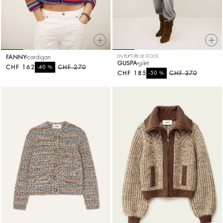
FANNY
cardigan
EN RUPTURE DE STOCK
GUSPA
gilet
CHF 162
%
CHF 270
-40
CHF 185
%
CHF 370
-50