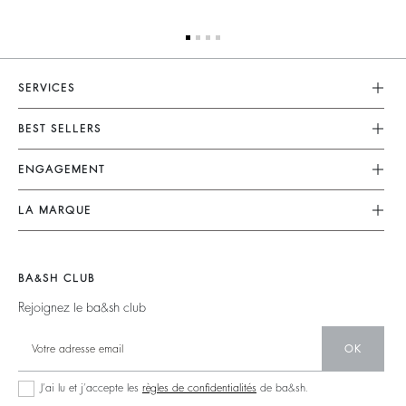
SERVICES
Service Client
BEST SELLERS
FAQ
Robes
ENGAGEMENT
Retours & Remboursements
Combinaisons
Nos Engagements
CGV
LA MARQUE
Tops & Chemises
Collection Responsable
Mentions Légales
Nous Rejoindre
Vestes & Manteaux
Partenaires
accessibilité
Barbara & Sharon
Pulls & Cardigans
BA&SH CLUB
125 Et Après
Dos Nus
Rejoignez le ba&sh club
Nouvelle Collection
Denim
OK
Nos Boutiques
Robes Longues
J’ai lu et j’accepte les
règles de confidentialités
de ba&sh.