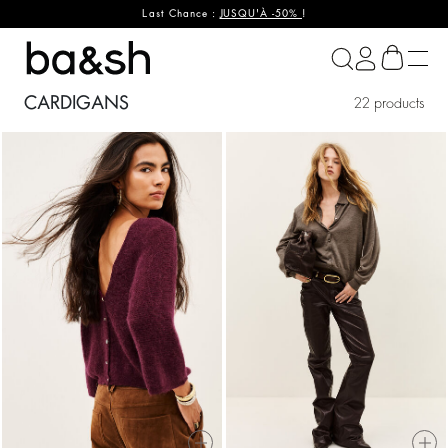
Last Chance :
JUSQU'À -50%
!
ba&sh
CARDIGANS
22 products