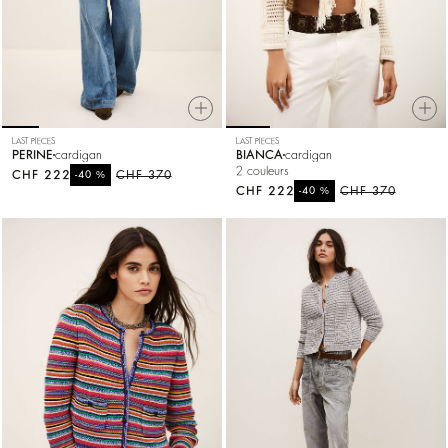
LAST PIECES
LAST PIECES
PERINE
cardigan
BIANCA
cardigan
2 couleurs
CHF 222
%
CHF 370
-40
CHF 222
%
CHF 370
-40