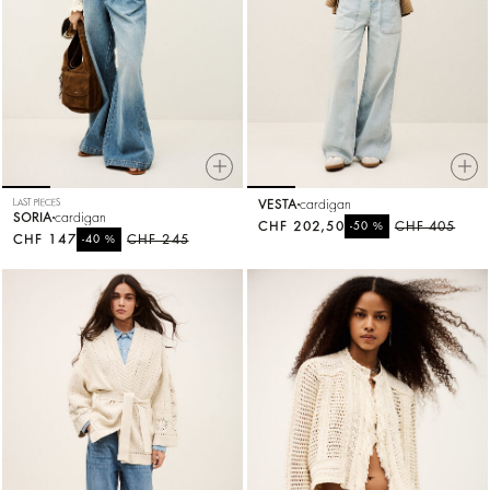
LAST PIECES
VESTA
cardigan
SORIA
cardigan
CHF 202,50
%
CHF 405
-50
CHF 147
%
CHF 245
-40