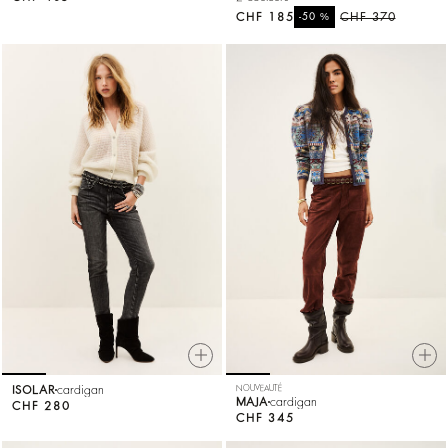
CHF 185
%
CHF 370
-50
ISOLAR
cardigan
NOUVEAUTÉ
MAJA
cardigan
CHF 280
CHF 345