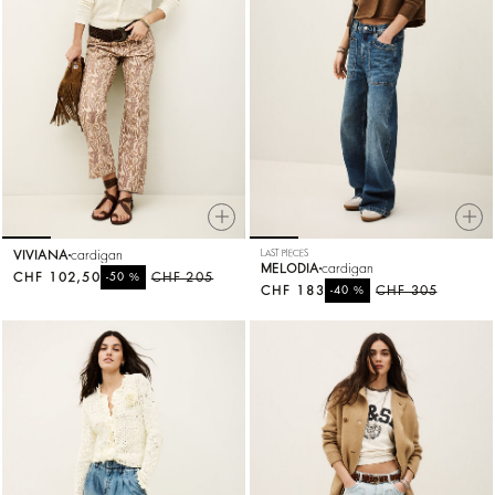
VIVIANA
cardigan
LAST PIECES
MELODIA
cardigan
CHF 102,50
%
CHF 205
-50
CHF 183
%
CHF 305
-40