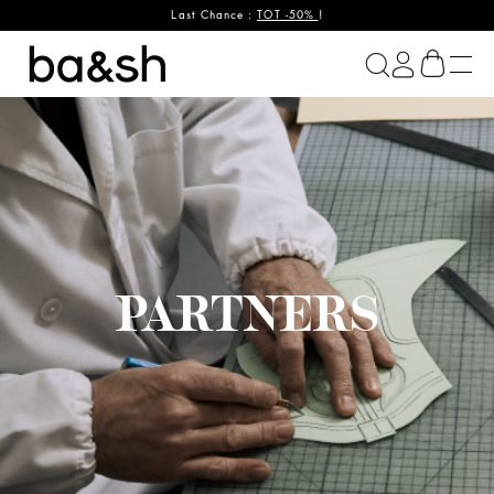
Last Chance :
TOT -50%
!
ba&sh
PARTNERS