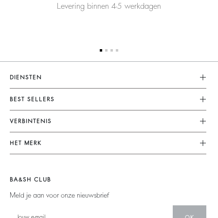
Levering binnen 4-5 werkdagen
DIENSTEN
Klantenservice
BEST SELLERS
FAQ
Dresses
VERBINTENIS
Terugzenden En Terugbetaling
Jumpsuits
Onze Engagementen
Algemene Voorwaarden
HET MERK
Tops & Shirts
Duurzame Collectie
Juridische Kennisgeving
Doe Mee Aan Het Avontuur
Jackets & Coats
Materialen
Accessibility
Barbara & Sharon
Jumpers & Cardigans
BA&SH CLUB
People
Nieuwe Collectie
Backless
Meld je aan voor onze nieuwsbrief
Partners
Winkelzoeker
Denim
Circulariteit
OK