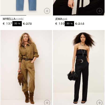
MYRELLA
combi
JEMA
pak
€ 137
%
€ 275
€ 150
%
€ 215
-50
-30