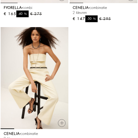
FYORELLA
combi
CENELIA
combinatie
2 kleuren
€ 165
%
€ 275
-40
€ 147
%
€ 295
-50
CENELIA
combinatie