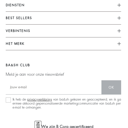
DIENSTEN
Klantenservice
BEST SELLERS
FAQ
Dresses
VERBINTENIS
Terugzenden En Terugbetaling
Jumpsuits
Onze Engagementen
Algemene Voorwaarden
HET MERK
Tops & Shirts
Duurzame Collectie
Juridische Kennisgeving
Doe Mee Aan Het Avontuur
Jackets & Coats
Materialen
Accessibility
Barbara & Sharon
Jumpers & Cardigans
BA&SH CLUB
People
Nieuwe Collectie
Backless
Meld je aan voor onze nieuwsbrief
Partners
Winkelzoeker
Denim
Circulariteit
OK
Maxi Dresses
Operaties
Ik heb de
privacyverklaring
van ba&sh gelezen en geaccepteerd, en ik ga
ermee akkoord gepersonaliseerde marketingcommunicatie van ba&sh per
e-mail te ontvangen.
We zijn B Corp gecertificeerd