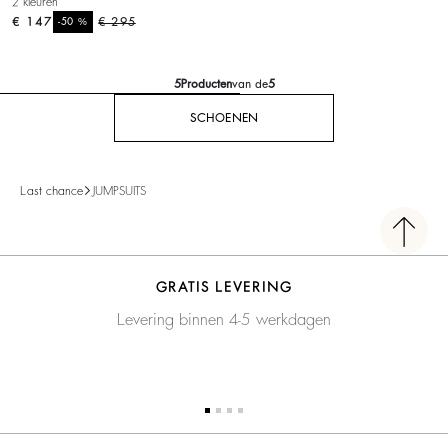
2 kleuren
€ 147
%
€ 295
-50
5
Producten
van de
5
SCHOENEN
Last chance
JUMPSUITS
GRATIS LEVERING
Levering binnen 4-5 werkdagen