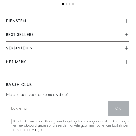
DIENSTEN
Klantenservice
BEST SELLERS
FAQ
Dresses
VERBINTENIS
Terugzenden En Terugbetaling
Jumpsuits
Onze Engagementen
Algemene Voorwaarden
HET MERK
Tops & Shirts
Duurzame Collectie
Juridische Kennisgeving
Doe Mee Aan Het Avontuur
Jackets & Coats
Materialen
Accessibility
Barbara & Sharon
Jumpers & Cardigans
BA&SH CLUB
People
Nieuwe Collectie
Backless
Meld je aan voor onze nieuwsbrief
Partners
Winkelzoeker
Denim
Circulariteit
OK
Maxi Dresses
Operaties
Ik heb de
privacyverklaring
van ba&sh gelezen en geaccepteerd, en ik ga
ermee akkoord gepersonaliseerde marketingcommunicatie van ba&sh per
e-mail te ontvangen.