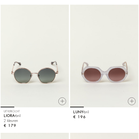
UITVERKOCHT
LUNY
bril
LIORA
bril
€ 196
2 kleuren
€ 179