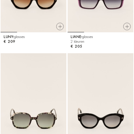
LUNY
glasses
LIANE
glasses
€ 209
2 kleuren
€ 205