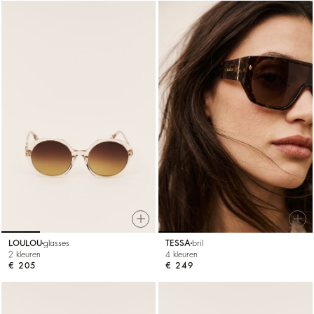
LOULOU
glasses
TESSA
bril
2 kleuren
4 kleuren
€ 205
€ 249