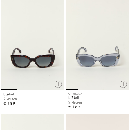
LIZ
bril
UITVERKOCHT
LIZ
bril
2 kleuren
2 kleuren
€ 189
€ 189