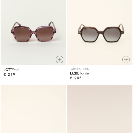
LOTTY
bril
LAATSTE STUKKEN
LIZBET
brillen
€ 219
€ 205