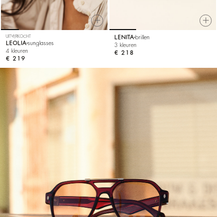
UITVERKOCHT
LENITA
brillen
LEOLIA
sunglasses
3 kleuren
4 kleuren
€ 218
€ 219