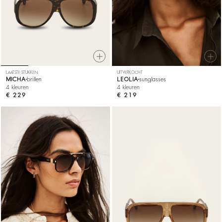
LAATSTE STUKKEN
UITVERKOCHT
MICHA
brillen
LEOLIA
sunglasses
4 kleuren
4 kleuren
€ 229
€ 219