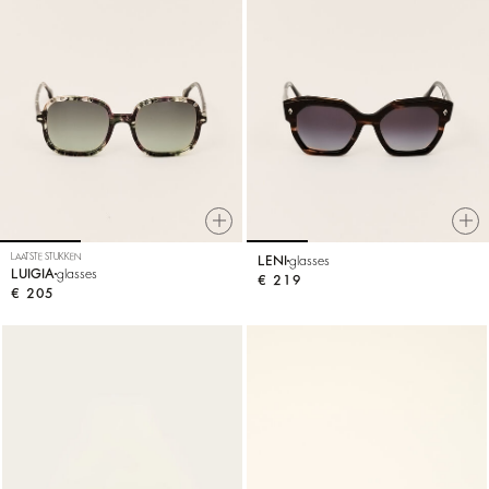
LAATSTE STUKKEN
LENI
glasses
LUIGIA
glasses
€ 219
€ 205