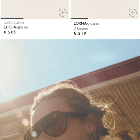
LAATSTE STUKKEN
LORNA
glasses
LUIGIA
glasses
2 kleuren
€ 205
€ 219