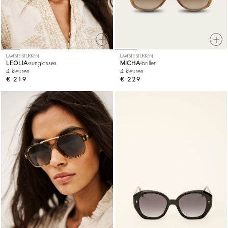
LAATSTE STUKKEN
LAATSTE STUKKEN
LEOLIA
sunglasses
MICHA
brillen
4 kleuren
4 kleuren
€ 219
€ 229