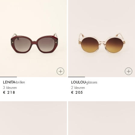
LENITA
brillen
LOULOU
glasses
3 kleuren
2 kleuren
€ 218
€ 205