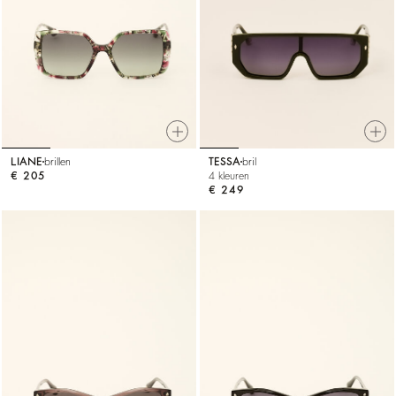
LIANE
brillen
TESSA
bril
€ 205
4 kleuren
€ 249