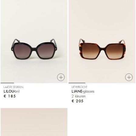
LAATSTE STUKKEN
UITVERKOCHT
LILOU
bril
LIANE
glasses
€ 185
2 kleuren
€ 205