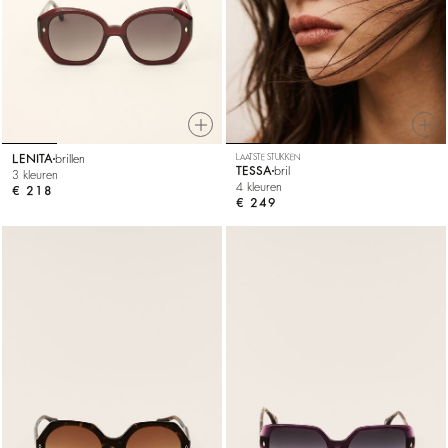
LENITA
brillen
LAATSTE STUKKEN
TESSA
bril
3 kleuren
4 kleuren
€ 218
€ 249