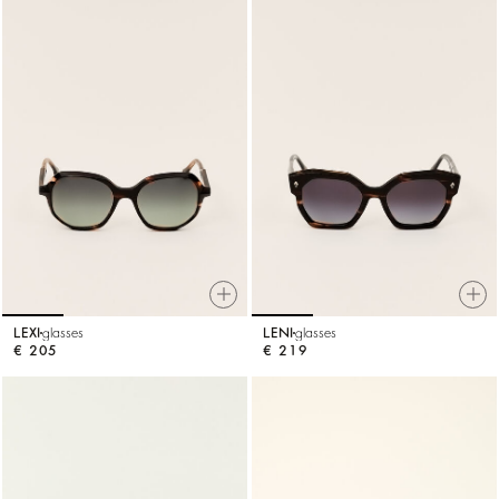
LEXI
glasses
LENI
glasses
€ 205
€ 219