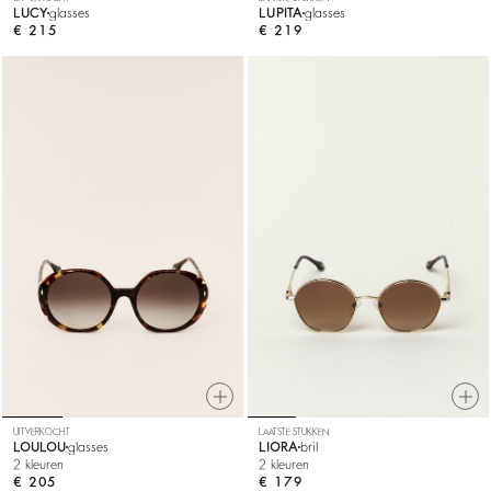
LUCY
glasses
LUPITA
glasses
€ 215
€ 219
UITVERKOCHT
LAATSTE STUKKEN
LOULOU
glasses
LIORA
bril
2 kleuren
2 kleuren
€ 205
€ 179