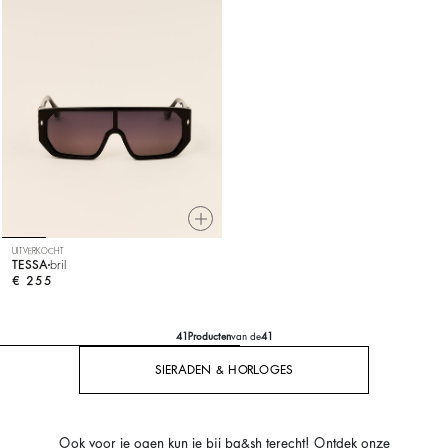
UITVERKOCHT
TESSA
bril
€ 255
41
Producten
van de
41
SIERADEN & HORLOGES
Ook voor je ogen kun je bij ba&sh terecht! Ontdek onze