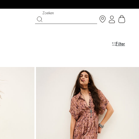
Zoeken
Filter
ERKOOP:
SCHOENEN
PARTYWEAR COLLECTION
 nu
Ontdek
Discover