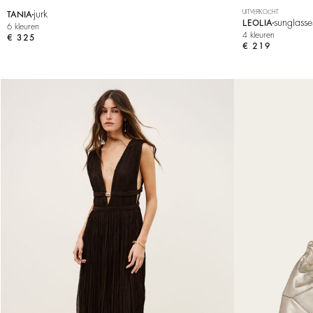
jurk
UITVERKOCHT
TANIA
sunglasse
LEOLIA
6 kleuren
4 kleuren
€ 325
€ 219