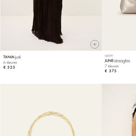
NIEUW
jurk
TANIA
draagtas
JUNE
6 kleuren
7 kleuren
€ 325
€ 375