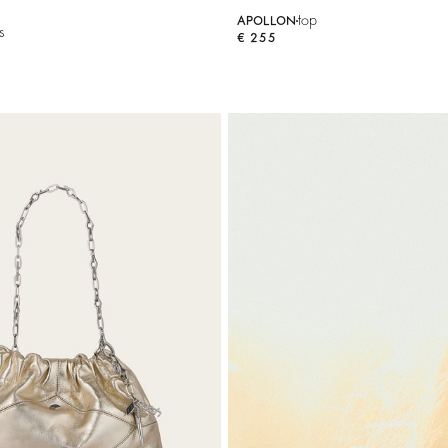
top
APOLLON
s
€ 255