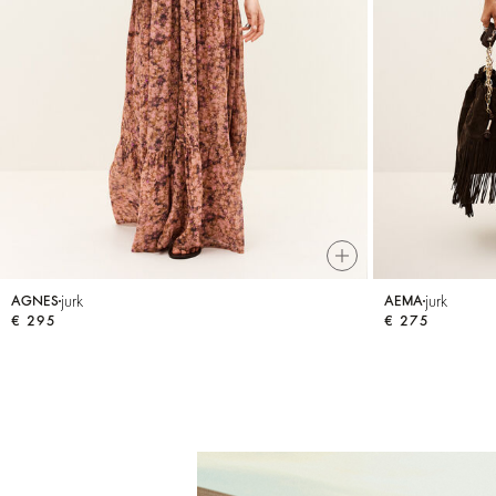
BEKIJK ALLES
T-shirts
JUMPSUITS
jurk
jurk
AGNES
AEMA
€ 295
€ 275