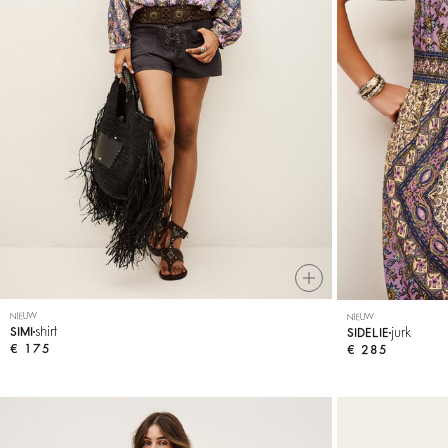
NIEUW
NIEUW
shirt
jurk
SIMI
SIDELIE
€ 175
€ 285