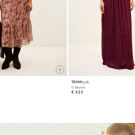
jurk
TANIA
6 kleuren
€ 325