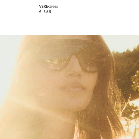
dress
VERE
€ 365