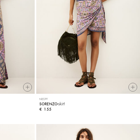
NIEUW
skirt
SORENZO
€ 155