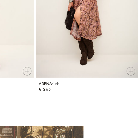
jurk
ADENA
€ 265