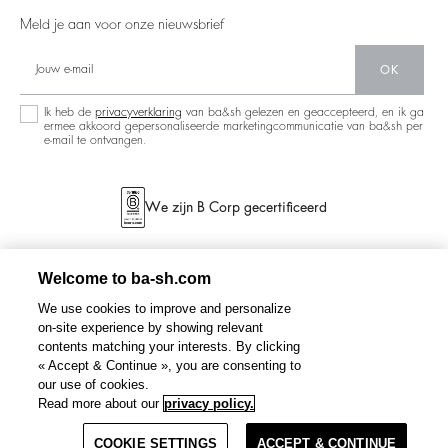
People
Nieuwe Collectie
Backless
Meld je aan voor onze nieuwsbrief
Partners
Winkelzoeker
Denim
Circulariteit
OK
Maxi Dresses
Operaties
Ik heb de
privacyverklaring
van ba&sh gelezen en geaccepteerd, en ik ga
ermee akkoord gepersonaliseerde marketingcommunicatie van ba&sh per
e-mail te ontvangen.
We zijn B Corp gecertificeerd
Welcome to ba-sh.com
We use cookies to improve and personalize
on-site experience by showing relevant
contents matching your interests. By clicking
« Accept & Continue », you are consenting to
our use of cookies.
Read more about our
privacy policy.
COOKIE SETTINGS
ACCEPT & CONTINUE