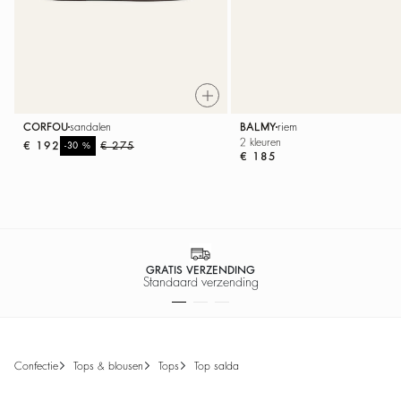
CORFOU
sandalen
BALMY
riem
2 kleuren
€ 192
%
€ 275
-30
€ 185
100% VEILIGE BETALING
Gemakkelijke betaling
confectie
tops & blousen
tops
top salda