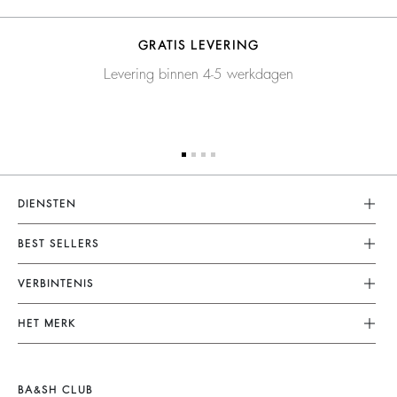
GRATIS LEVERING
Levering binnen 4-5 werkdagen
DIENSTEN
Klantenservice
BEST SELLERS
FAQ
Dresses
VERBINTENIS
Terugzenden En Terugbetaling
Jumpsuits
Onze Engagementen
Algemene Voorwaarden
HET MERK
Tops & Shirts
Duurzame Collectie
Juridische Kennisgeving
Doe Mee Aan Het Avontuur
Jackets & Coats
Materialen
Accessibility
Barbara & Sharon
Jumpers & Cardigans
BA&SH CLUB