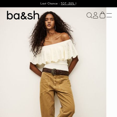
Last Chance :
TOT -50%
!
ba&sh