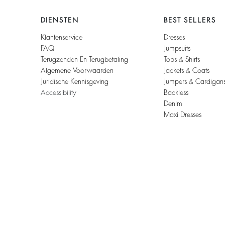
DIENSTEN
BEST SELLERS
Klantenservice
Dresses
FAQ
Jumpsuits
Terugzenden En Terugbetaling
Tops & Shirts
Algemene Voorwaarden
Jackets & Coats
Juridische Kennisgeving
Jumpers & Cardigan
Accessibility
Backless
Denim
Maxi Dresses