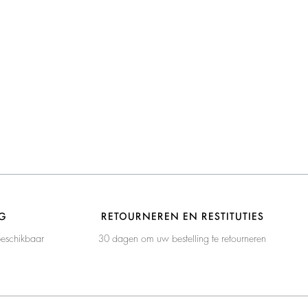
G
RETOURNEREN EN RESTITUTIES
beschikbaar
30 dagen om uw bestelling te retourneren