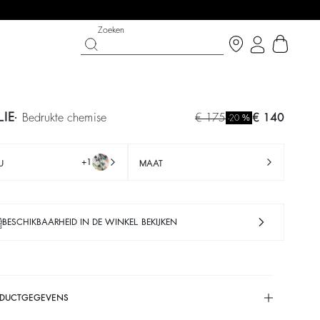
Zoeken
LIE
bedrukte chemise
€ 175
€ 140
%
-20
+1
U
MAAT
BESCHIKBAARHEID IN DE WINKEL BEKIJKEN
ERKOOP:
SCHOENEN
PARTYWEAR COLLECTION
 nu
Ontdek
Discover
ODUCTGEGEVENS