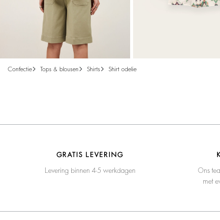
confectie
tops & blousen
shirts
shirt odelie
GRATIS LEVERING
Levering binnen 4-5 werkdagen
Ons tea
met ev