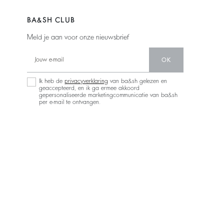
BA&SH CLUB
Meld je aan voor onze nieuwsbrief
OK
Ik heb de
privacyverklaring
van ba&sh gelezen en
geaccepteerd, en ik ga ermee akkoord
gepersonaliseerde marketingcommunicatie van ba&sh
per e-mail te ontvangen.