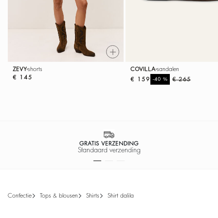
ZEVY
shorts
COVILLA
sandalen
€ 145
€ 159
%
€ 265
-40
100% VEILIGE BETALING
Gemakkelijke betaling
confectie
tops & blousen
shirts
shirt dalila