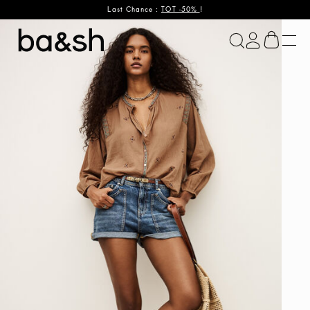
Last Chance :
TOT -50%
!
ba&sh