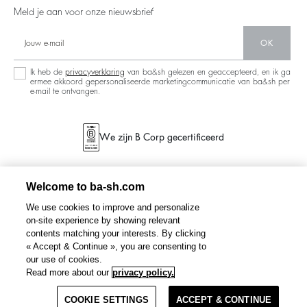
Nieuwe Collectie
Backless
Meld je aan voor onze nieuwsbrief
Partners
Winkelzoeker
Denim
Circulariteit
OK
Maxi Dresses
Operaties
Ik heb de
privacyverklaring
van ba&sh gelezen en geaccepteerd, en ik ga
ermee akkoord gepersonaliseerde marketingcommunicatie van ba&sh per
e-mail te ontvangen.
We zijn B Corp gecertificeerd
Welcome to ba-sh.com
We use cookies to improve and personalize
on-site experience by showing relevant
contents matching your interests. By clicking
« Accept & Continue », you are consenting to
our use of cookies.
DALILA
geborduurd shirt
€ 185
€ 148
Read more about our
privacy policy.
%
-20
COOKIE SETTINGS
SELECTEER EEN MAAT
ACCEPT & CONTINUE