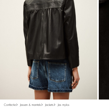
confectie
jassen & mantels
jackets
jas mylos