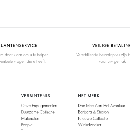
KLANTENSERVICE
VEILIGE BETALIN
m staat klaar om u te helpen
Verschillende betaalopties zijn 
entuele vragen die u heeft.
voor uw gemak
VERBINTENIS
HET MERK
Onze Engagementen
Doe Mee Aan Het Avontuur
Duurzame Collectie
Barbara & Sharon
Materialen
Nieuwe Collectie
People
Winkelzoeker