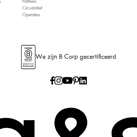
s
Partners
Circulariteit
Operaties
We zijn B Corp gecertificeerd