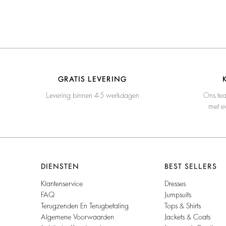
GRATIS LEVERING
Levering binnen 4-5 werkdagen
Ons tea
met ev
DIENSTEN
BEST SELLERS
Klantenservice
Dresses
FAQ
Jumpsuits
Terugzenden En Terugbetaling
Tops & Shirts
Algemene Voorwaarden
Jackets & Coats