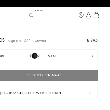
Zoeken
OS
jasje met 3/4 mouwen
€ 395
+5
ART
MAAT
SELECTEER EEN MAAT
BESCHIKBAARHEID IN DE WINKEL BEKIJKEN
ERKOOP:
SCHOENEN
PARTYWEAR COLLECTION
 nu
Ontdek
Discover