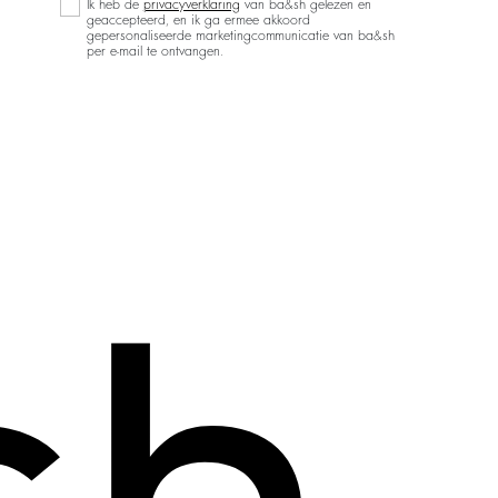
Ik heb de
privacyverklaring
van ba&sh gelezen en
geaccepteerd, en ik ga ermee akkoord
gepersonaliseerde marketingcommunicatie van ba&sh
per e-mail te ontvangen.