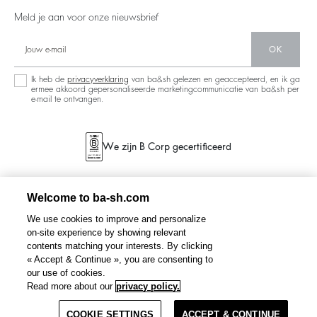
People
Nieuwe Collectie
Backless
Meld je aan voor onze nieuwsbrief
Partners
Winkelzoeker
Denim
Circulariteit
OK
Maxi Dresses
Operaties
Ik heb de
privacyverklaring
van ba&sh gelezen en geaccepteerd, en ik ga
ermee akkoord gepersonaliseerde marketingcommunicatie van ba&sh per
e-mail te ontvangen.
We zijn B Corp gecertificeerd
Welcome to ba-sh.com
We use cookies to improve and personalize
on-site experience by showing relevant
contents matching your interests. By clicking
« Accept & Continue », you are consenting to
our use of cookies.
GISOR
sportbeha
€ 65
Read more about our
privacy policy.
COOKIE SETTINGS
SELECTEER EEN MAAT
ACCEPT & CONTINUE