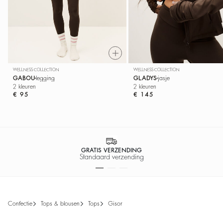
WELLNESS COLLECTION
WELLNESS COLLECTION
GABOU
legging
GLADYS
jasje
2 kleuren
2 kleuren
€ 95
€ 145
GRATIS VERZENDING
Standaard verzending
confectie
tops & blousen
tops
gisor