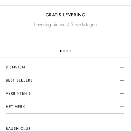
GRATIS LEVERING
Levering binnen 4-5 werkdagen
DIENSTEN
Klantenservice
BEST SELLERS
FAQ
Dresses
VERBINTENIS
Terugzenden En Terugbetaling
Jumpsuits
Onze Engagementen
Algemene Voorwaarden
HET MERK
Tops & Shirts
Duurzame Collectie
Juridische Kennisgeving
Doe Mee Aan Het Avontuur
Jackets & Coats
Materialen
Accessibility
Barbara & Sharon
Jumpers & Cardigans
BA&SH CLUB