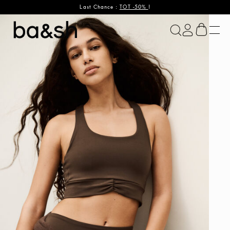
Last Chance :
TOT -50%
!
ba&sh