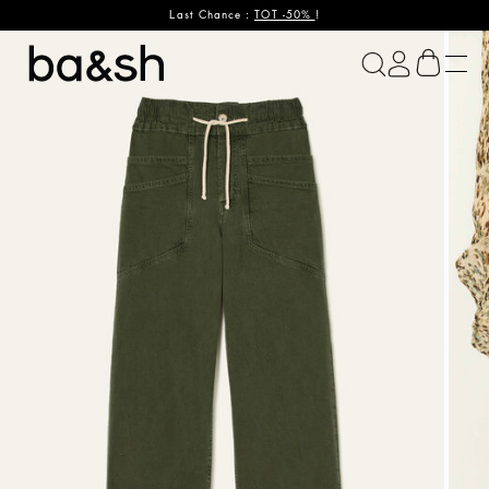
Last Chance :
TOT -50%
!
ba&sh