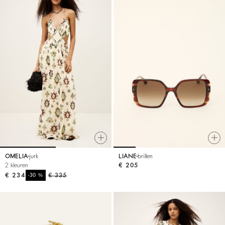
OMELIA
jurk
LIANE
brillen
2 kleuren
€ 205
€ 234
%
€ 335
-30