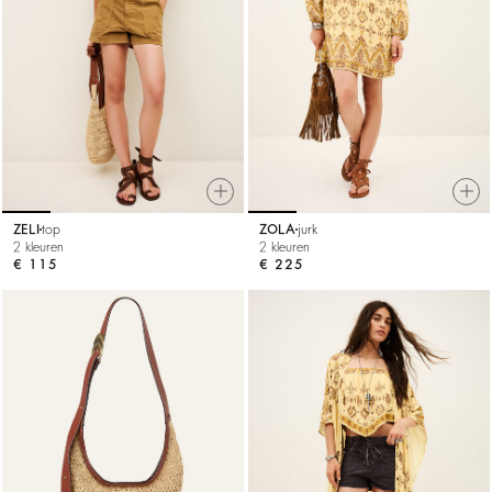
ZELI
top
ZOLA
jurk
2 kleuren
2 kleuren
€ 115
€ 225