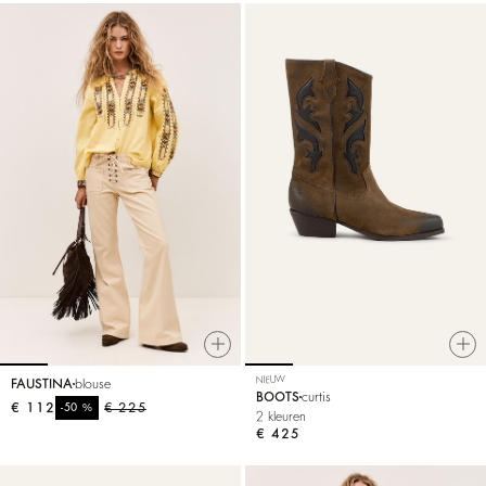
NIEUW
FAUSTINA
blouse
BOOTS
curtis
€ 112
%
€ 225
-50
2 kleuren
€ 425