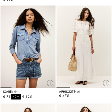
ICARE
shirt
APHRODITE
jurk
€ 475
€ 75
%
€ 125
-40