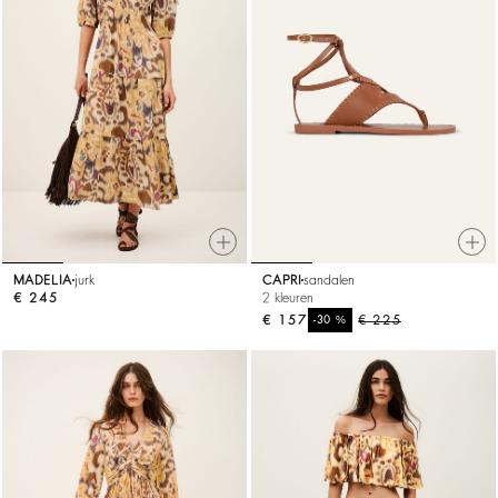
MADELIA
jurk
CAPRI
sandalen
€ 245
2 kleuren
€ 157
%
€ 225
-30