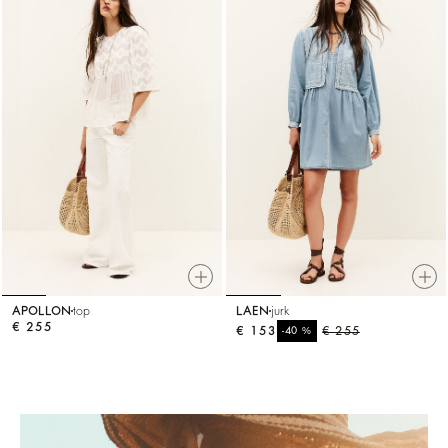
APOLLON
top
LAEN
jurk
€ 255
€ 153
%
€ 255
-40