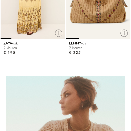
ZAYA
rok
LENNY
tas
2 kleuren
2 kleuren
€ 195
€ 225