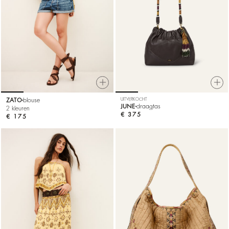
ZATO
blouse
UITVERKOCHT
JUNE
draagtas
2 kleuren
€ 375
€ 175