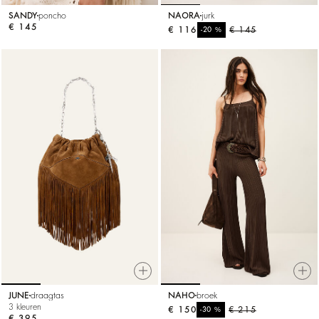
SANDY
poncho
NAORA
jurk
€ 145
€ 116
%
€ 145
-20
JUNE
draagtas
NAHO
broek
3 kleuren
€ 150
%
€ 215
-30
€ 395