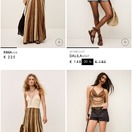
RIMA
rok
UITVERKOCHT
DALILA
shirt
€ 225
€ 148
%
€ 185
-20