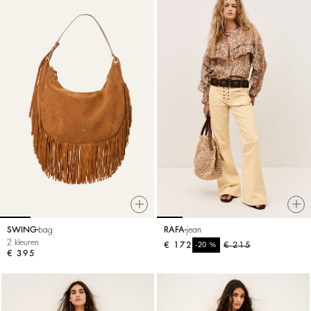
SWING
bag
RAFA
jean
2 kleuren
€ 172
%
€ 215
-20
€ 395