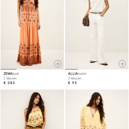
ZEMA
jurk
ALLIA
t-shirt
2 kleuren
3 kleuren
€ 285
€ 95