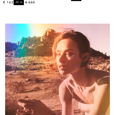
€ 162
%
€ 325
-50