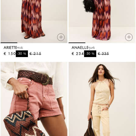
ARIETTE
rok
ANAELLE
jurk
€ 150
%
€ 215
€ 234
%
€ 335
-30
-30