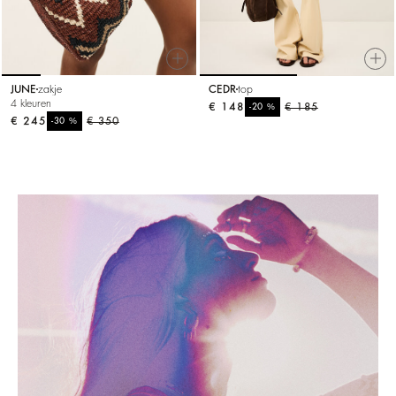
JUNE
zakje
CEDR
top
4 kleuren
€ 148
%
€ 185
-20
€ 245
%
€ 350
-30