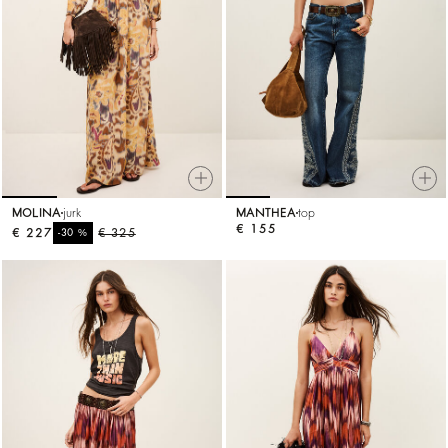
MOLINA
jurk
MANTHEA
top
€ 155
€ 227
%
€ 325
-30