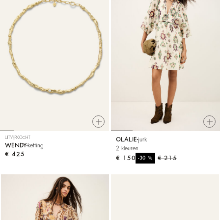
UITVERKOCHT
OLALIE
jurk
WENDY
ketting
2 kleuren
€ 425
€ 150
%
€ 215
-30