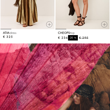
ATIA
dress
CHEOPS
top
€ 325
€ 236
%
€ 295
-20