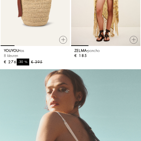
YOUYOU
tas
ZELMA
poncho
8 kleuren
€ 185
€ 276
%
€ 395
-30