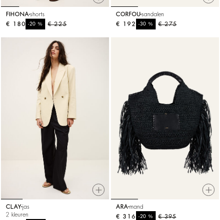
FIHONA
shorts
CORFOU
sandalen
€ 180
%
€ 225
€ 192
%
€ 275
-20
-30
CLAY
jas
ARA
mand
2 kleuren
€ 316
%
€ 395
-20