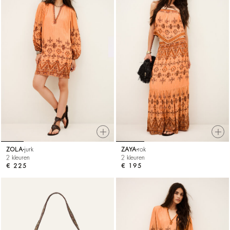
ZOLA
jurk
ZAYA
rok
2 kleuren
2 kleuren
€ 225
€ 195