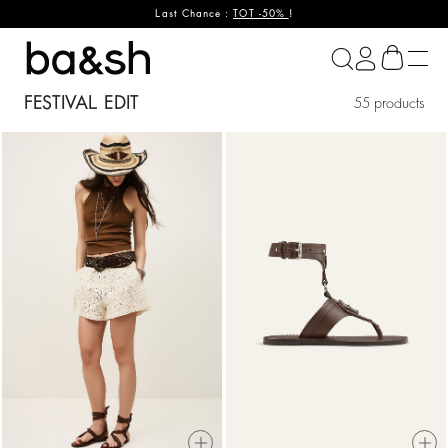
Last Chance :
TOT -50%
!
ba&sh
FESTIVAL EDIT
55 products