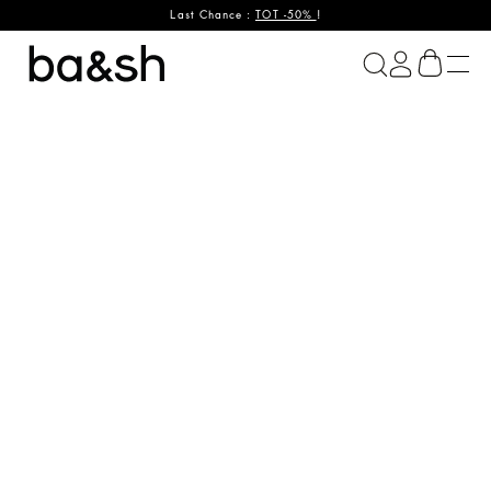
Last Chance :
TOT -50%
!
ba&sh