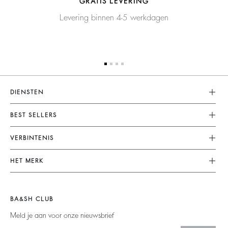
GRATIS LEVERING
Levering binnen 4-5 werkdagen
DIENSTEN
Klantenservice
BEST SELLERS
FAQ
Dresses
VERBINTENIS
Terugzenden En Terugbetaling
Jumpsuits
Onze Engagementen
Algemene Voorwaarden
HET MERK
Tops & Shirts
Duurzame Collectie
Juridische Kennisgeving
Doe Mee Aan Het Avontuur
Jackets & Coats
Materialen
Accessibility
Barbara & Sharon
Jumpers & Cardigans
BA&SH CLUB
People
Nieuwe Collectie
Backless
Meld je aan voor onze nieuwsbrief
Partners
Winkelzoeker